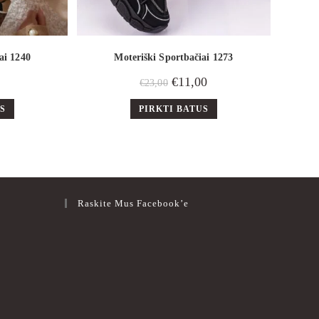
ai 1240
Moteriški Sportbačiai 1273
€
11,00
€
23,00
US
PIRKTI BATUS
Raskite Mus Facebook’e