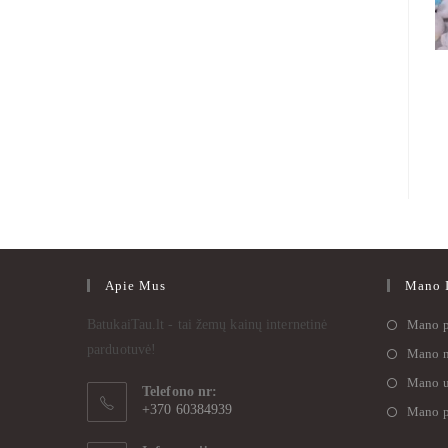
Apie Mus
Mano I
BatukaiTau.lt - tai žemų kainų internetinė
Mano p
parduotuvė!
Mano n
Mano u
Telefono nr:
+370 60384939
Mano p