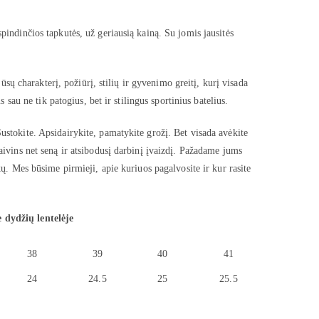
pindinčios tapkutės, už geriausią kainą. Su jomis jausitės
jūsų charakterį, požiūrį, stilių ir gyvenimo greitį, kurį visada
s sau ne tik patogius, bet ir stilingus sportinius batelius.
ustokite. Apsidairykite, pamatykite grožį. Bet visada avėkite
aivins net seną ir atsibodusį darbinį įvaizdį. Pažadame jums
kų. Mes būsime pirmieji, apie kuriuos pagalvosite ir kur rasite
 dydžių lentelėje
38
39
40
41
24
24.5
25
25.5