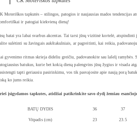
CK Moteriškos tapkutės
K Moteriškos tapkutės – stilingos, patogios ir naujausias mados tendencijas ats
omfortiškai ir patogiai kiekvieną dieną!
ūsų batai yra labai svarbus akcentas. Tai tarsi jūsų vizitinė kortelė, atspindinti 
alite sulėtinti su žavingais aukštakulniais, ar pagreitinti, kai reikia, padovanoju
ai gyvenimo ritmas skrieja dideliu greičiu, padovanokite sau lašelį ramybės. S
atogiausius batukus, kurie bet kokią dieną palengvins jūsų žygius ir visada atg
asistengti tapti geriausiu pasirinkimu, vos tik pasvajosite apie naują porą batu
iską ko jums reikia.
rieš įsigydamos tapkutes, atidžiai patikrinkite savo dydį žemiau esančioje
BATŲ DYDIS
36
37
Vitpadis (cm)
23
23.5