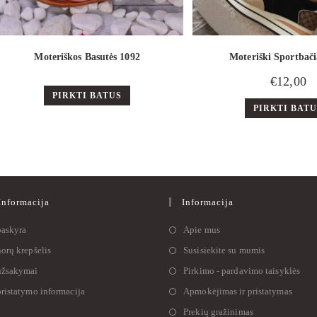
Moteriškos Basutės 1092
Moteriški Sportbači
€
12,00
PIRKTI BATUS
PIRKTI BAT
nformacija
Informacija
askyra
Apie mus
orų krepšelis
Susisiekite su mumis
žsakymai
Pirkimo - pardavimo taisyklės
ristatymo informacija
Apmokėjimas ir pristatymas
Prekių gražinimas