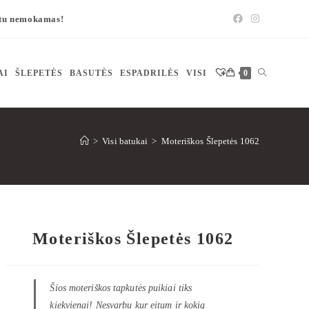
štu nemokamas!
AI
ŠLEPETĖS
BASUTĖS
ESPADRILĖS
VISI
0
>
Visi batukai
>
Moteriškos Šlepetės 1062
Moteriškos Šlepetės 1062
Šios moteriškos tapkutės puikiai tiks
kiekvienai! Nesvarbu kur eitum ir kokią