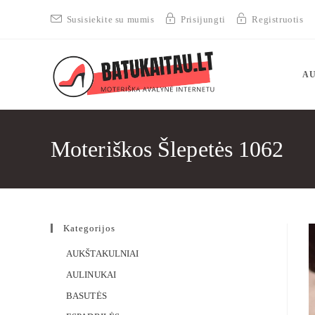
Susisiekite su mumis
Prisijungti
Registruotis
AU
Moteriškos Šlepetės 1062
Kategorijos
AUKŠTAKULNIAI
AULINUKAI
BASUTĖS