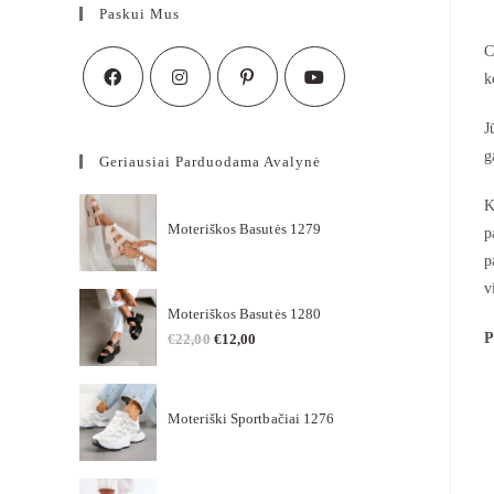
Paskui Mus
C
k
J
g
Geriausiai Parduodama Avalynė
K
Moteriškos Basutės 1279
p
p
v
Moteriškos Basutės 1280
P
€
22,00
€
12,00
Moteriški Sportbačiai 1276