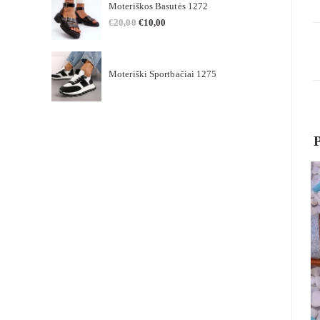
Moteriškos Basutės 1272
€
20,00
€
10,00
Moteriški Sportbačiai 1275