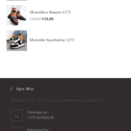
Moteriškos Basutės 1272
€
20,00
€
10,00
Moteriški Sportbačiai 1275
Apie Mus
BatukaiTau.lt - tai žemų kainų internetinė parduotuvė!
Telefono nr:
+370 60384939
Informacija: