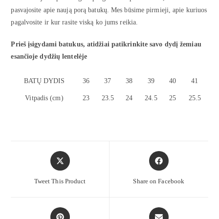
pasvajosite apie naują porą batukų. Mes būsime pirmieji, apie kuriuos
pagalvosite ir kur rasite viską ko jums reikia.
Prieš įsigydami batukus, atidžiai patikrinkite savo dydį žemiau
esančioje dydžių lentelėje
BATŲ DYDIS
36
37
38
39
40
41
Vitpadis (cm)
23
23.5
24
24.5
25
25.5
Tweet This Product
Share on Facebook