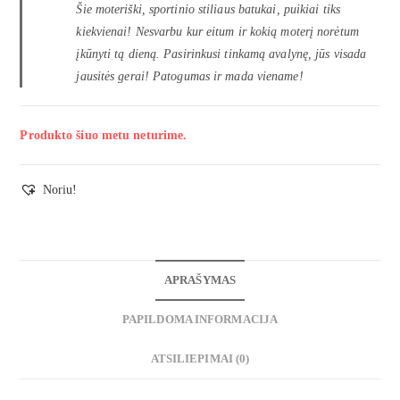
Šie moteriški, sportinio stiliaus batukai, puikiai tiks
kiekvienai! Nesvarbu kur eitum ir kokią moterį norėtum
įkūnyti tą dieną. Pasirinkusi tinkamą avalynę, jūs visada
jausitės gerai! Patogumas ir mada viename!
Produkto šiuo metu neturime.
Noriu!
APRAŠYMAS
PAPILDOMA INFORMACIJA
ATSILIEPIMAI (0)