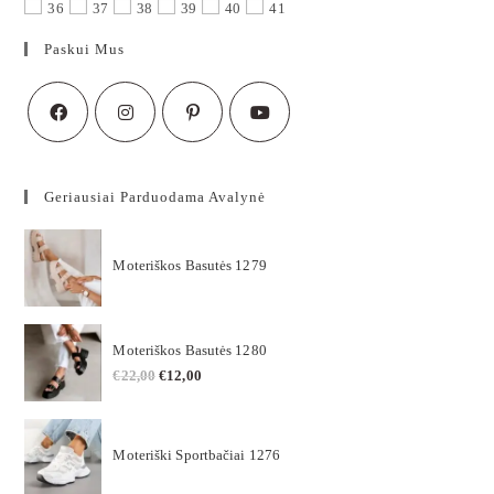
36
37
38
39
40
41
Paskui Mus
Geriausiai Parduodama Avalynė
Moteriškos Basutės 1279
Moteriškos Basutės 1280
€
22,00
€
12,00
Moteriški Sportbačiai 1276