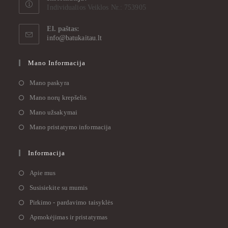
Individualios Veiklos Nr.: 753905
El. paštas:
info@batukaitau.lt
Mano Informacija
Mano paskyra
Mano norų krepšelis
Mano užsakymai
Mano pristatymo informacija
Informacija
Apie mus
Susisiekite su mumis
Pirkimo - pardavimo taisyklės
Apmokėjimas ir pristatymas