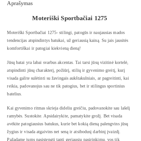
Aprašymas
Moteriški Sportbačiai 1275
Moteriški Sportbačiai 1275- stilingi, patogūs ir naujausias mados
tendencijas atspindintys batukai, už geriausią kainą. Su jais jausitės
komfortiškai ir patogiai kiekvieną dieną!
Jūsų batai yra labai svarbus akcentas. Tai tarsi jūsų vizitinė kortelė,
atspindinti jūsų charakterį, požiūrį, stilių ir gyvenimo greitį, kurį
visada galite sulėtinti su žavingais aukštakulniais, ar pagreitinti, kai
reikia, padovanojus sau ne tik patogius, bet ir stilingus sportinius
batelius.
Kai gyvenimo ritmas skrieja dideliu greičiu, padovanokite sau lašelį
ramybės. Sustokite. Apsidairykite, pamatykite grožį. Bet visada
avėkite patogiausius batukus, kurie bet kokią dieną palengvins jūsų
žygius ir visada atgaivins net seną ir atsibodusį darbinį įvaizdį.
Pažadame jums pasistengti tapti geriausiu pasirinkimu, vos tik