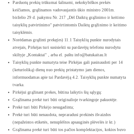
Parduotų prekių trūkumai šalinami, nekokybiškos prekės
keičiamos, grąžinamos vadovaujantis ūkio ministro 2001m.
birželio 29 d. įsakymu Nr. 217 „Dėl Daiktų grąžinimo ir keitimo
taisyklių patvirtinimo“ patvirtintomis Daiktų grąžinimo ir keitimo
taisyklėmis.
Norėdamas grąžinti prekę(es) 11.1 Taisyklių punkte nurodytais
atvejais, Pirkėjas turi susisiekti su pardavėjų telefonu nurodytu
skiltyje „Kontaktai“ , arba el. paštu info@batukaitau.lt
Taisyklių punkte numatyta teise Pirkėjas gali pasinaudoti per 14
(keturioliką) dienų nuo prekių pristatymo jam dienos,
informuodamas apie tai Pardavėją 4.2. Taisyklių punkte numatyta
tvarka.
Pirkėjui grąžinant prekes, būtina laikytis šių sąlygų:
Grąžinama prekė turi būti originalioje tvarkingoje pakuotėje.
Prekė turi būti Pirkėjo nesugadinta;
Prekė turi būti nenaudota, nepraradusi prekinės išvaizdos
(nepažeistos etiketės, nenuplėštos apsauginės plėvelės ir kt.)
Grąžinama prekė turi būti tos pačios komplektacijos, kokios buvo