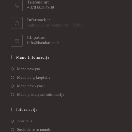
Telefono nr:
+370 60384939
Informacija:
Individualios Veiklos Nr.: 753905
El. paštas:
info@batukaitau.lt
Mano Informacija
Mano paskyra
Mano norų krepšelis
Mano užsakymai
Mano pristatymo informacija
Informacija
Apie mus
Susisiekite su mumis