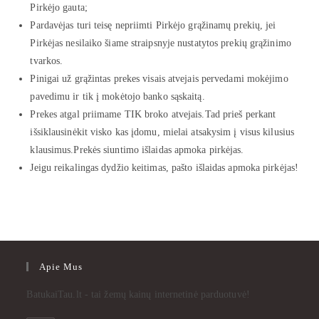
Pirkėjo gauta;
Pardavėjas turi teisę nepriimti Pirkėjo grąžinamų prekių, jei
Pirkėjas nesilaiko šiame straipsnyje nustatytos prekių grąžinimo
tvarkos.
Pinigai už grąžintas prekes visais atvejais pervedami mokėjimo
pavedimu ir tik į mokėtojo banko sąskaitą.
Prekes atgal priimame TIK broko atvejais.Tad prieš perkant
išsiklausinėkit visko kas įdomu, mielai atsakysim į visus kilusius
klausimus.Prekės siuntimo išlaidas apmoka pirkėjas.
Jeigu reikalingas dydžio keitimas, pašto išlaidas apmoka pirkėjas!
Apie Mus
BatukaiTau.lt - tai žemų kainų internetinė parduotuvė!