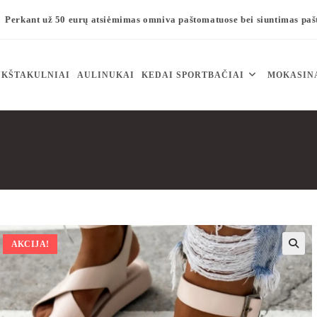
Perkant už 50 eurų atsiėmimas omniva paštomatuose bei siuntimas pa
KŠTAKULNIAI
AULINUKAI
KEDAI SPORTBAČIAI
MOKASIN
AKCIJA!
🔍