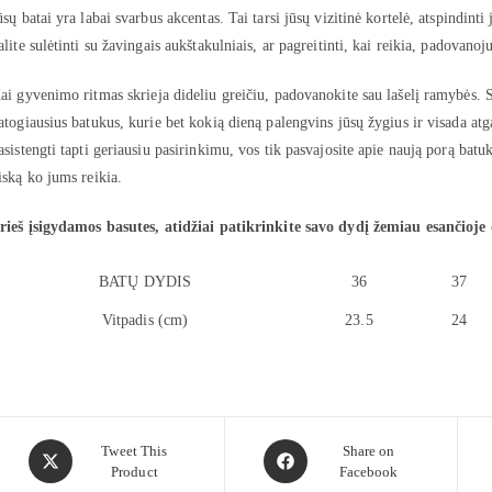
ūsų batai yra labai svarbus akcentas. Tai tarsi jūsų vizitinė kortelė, atspindinti 
alite sulėtinti su žavingais aukštakulniais, ar pagreitinti, kai reikia, padovanoju
ai gyvenimo ritmas skrieja dideliu greičiu, padovanokite sau lašelį ramybės. S
atogiausius batukus, kurie bet kokią dieną palengvins jūsų žygius ir visada atg
asistengti tapti geriausiu pasirinkimu, vos tik pasvajosite apie naują porą batu
iską ko jums reikia.
rieš įsigydamos basutes, atidžiai patikrinkite savo dydį žemiau esančioje 
BATŲ DYDIS
36
37
Vitpadis (cm)
23.5
24
Tweet This
Share on
Product
Facebook