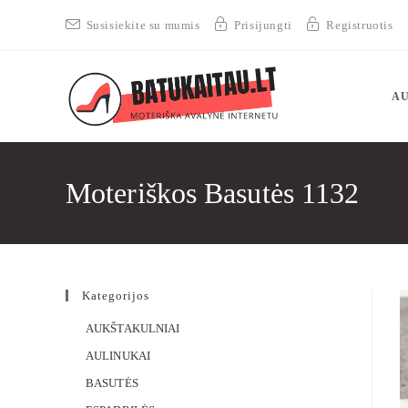
Susisiekite su mumis
Prisijungti
Registruotis
AU
Moteriškos Basutės 1132
Kategorijos
AUKŠTAKULNIAI
AULINUKAI
BASUTĖS