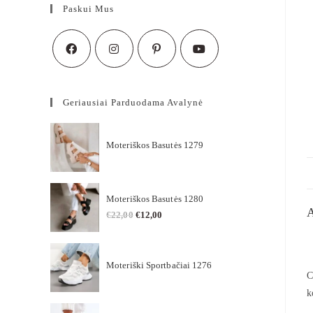
Paskui Mus
Geriausiai Parduodama Avalynė
Moteriškos Basutės 1279
Moteriškos Basutės 1280
€
22,00
€
12,00
Moteriški Sportbačiai 1276
C
k