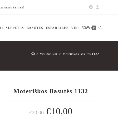
štu nemokamas!
AI
ŠLEPETĖS
BASUTĖS
ESPADRILĖS
VISI
0
>
Visi batukai
>
Moteriškos Basutės 1132
Moteriškos Basutės 1132
€
10,00
€
20,00