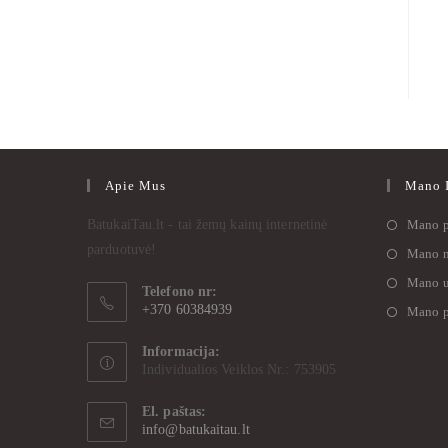
Apie Mus
Mano I
BatukaiTau.lt - tai žemų kainų internetinė
Mano p
parduotuvė!
Mano n
Mano u
Telefono nr:
+370 60384939
Mano p
Informacija:
Individualios Veiklos Nr.: 753905
El. paštas:
info@batukaitau.lt