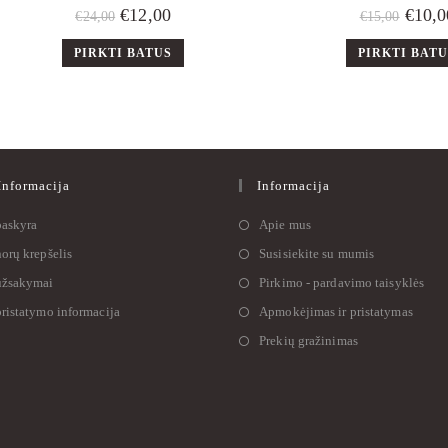
€
12,00
€
10,0
€
24,00
€
15,00
PIRKTI BATUS
PIRKTI BAT
nformacija
Informacija
askyra
Apie mus
orų krepšelis
Susisiekite su mumis
žsakymai
Pirkimo - pardavimo taisyklės
ristatymo informacija
Apmokėjimas ir pristatymas
Prekių gražinimas