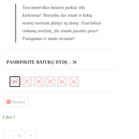
Šios moteriškos basutės puikiai tiks
kiekvienai! Nesvarbu kur eitum ir kokią
moterį norėtum įkūnyti tą dieną. Pasirinkusi
tinkamą avalynę, jūs visada jausitės gerai!
Patogumas ir mada viename!
PASIRINKITE BATUKŲ DYDĮ:
: 36
Išvalyti
Liko 1
-
+