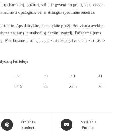
jūsų charakterį, požiūrį, stilių ir gyvenimo greitį, kurį visada
s sau ne tik patogius, bet ir stilingus sportinius batelius.
ustokite. Apsidairykite, pamatykite grožį. Bet visada avėkite
aivins net seną ir atsibodusį darbinį įvaizdį. Pažadame jums
kų. Mes būsime pirmieji, apie kuriuos pagalvosite ir kur rasite
dydžių lentelėje
38
39
40
41
24.5
25
25.5
26
Pin This
Mail This
Product
Product