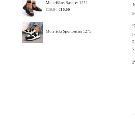
Moteriškos Basutės 1272
J
€
20,00
€
10,00
g
K
Moteriški Sportbačiai 1275
p
p
v
P