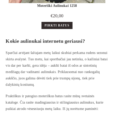
Moteriški Aulinukai 1258
€
20,00
PIRKTI BATUS
Kokie
aulinukai
internetu geriausi?
Sparčiai artėjant šaltajam metų laikui skubiai perkama rudens sezonui
skirta avalynė. Tuo metu, kai sportbačiai jau netinka, o kailiniai batai
vis dar per karšti, gera idėja – aukšti batai iš odos ar sintetinių
medžiagų dar vadinami aulinukais. Priklausomai nuo rankogalių
aukščio, juos galima dėvėti tiek prie trumpų sijonų, tiek prie
dalykinių kostiumų.
Praktiškus ir patogius moteriškus batus rasite mūsų svetainės
kataloge. Čia rasite madingiausius ir stilingiausius aulinukus, kurie
puikiai atrodo vėsesniuoju metų laiku. Iš jų norėtume paminėti: