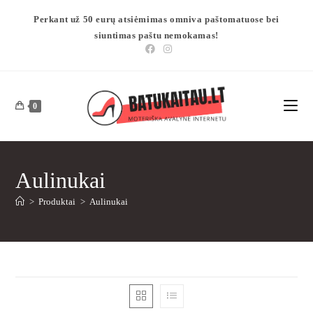
Perkant už 50 eurų atsiėmimas omniva paštomatuose bei
siuntimas paštu nemokamas!
0
Aulinukai
>
Produktai
>
Aulinukai