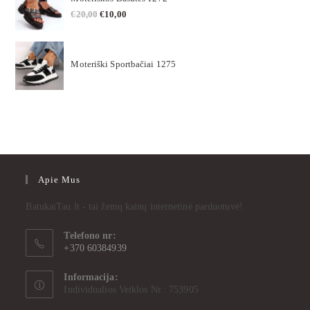
€
20,00
€
10,00
Moteriški Sportbačiai 1275
Apie Mus
BatukaiTau.lt - tai žemų kainų internetinė parduotuvė!
Telefono nr:
+370 60384939
Informacija:
Individualios Veiklos Nr.: 753905