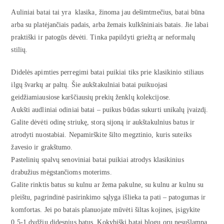
Auliniai batai tai yra klasika, žinoma jau dešimtmečius, batai būna
arba su platėjančiais padais, arba žemais kulkšniniais batais. Jie labai
praktiški ir patogūs dėvėti. Tinka papildyti griežtą ar neformalų
stilių.
Didelės apimties perregimi batai puikiai tiks prie klasikinio stiliaus
ilgų švarkų ar paltų. Šie aukštakulniai batai puikuojasi
geidžiamiausiose karščiausių prekių ženklų kolekcijose.
Aukšti audliniai odiniai batai – puikus būdas sukurti unikalų įvaizdį.
Galite dėvėti odinę striukę, storą sijoną ir aukštakulnius batus ir
atrodyti nuostabiai. Nepamirškite šilto megztinio, kuris suteiks
žavesio ir grakštumo.
Pastelinių spalvų senoviniai batai puikiai atrodys klasikinius
drabužius mėgstančioms moterims.
Galite rinktis batus su kulnu ar žema pakulne, su kulnu ar kulnu su
pleištu, pagrindinė pasirinkimo sąlyga išlieka ta pati – patogumas ir
komfortas. Jei po batais planuojate mūvėti šiltas kojines, įsigykite
0,5-1 dydžiu didesnius batus. Kokybiški batai blogu oru nesušlampa,