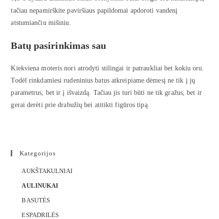
tačiau nepamirškite paviršiaus papildomai apdoroti vandenį
atstumiančiu mišiniu.
Batų pasirinkimas sau
Kiekviena moteris nori atrodyti stilingai ir patraukliai bet kokiu oru.
Todėl rinkdamiesi rudeninius batus atkreipiame dėmesį ne tik į jų
parametrus, bet ir į išvaizdą. Tačiau jis turi būti ne tik gražus, bet ir
gerai derėti prie drabužių bei atitikti figūros tipą.
Kategorijos
AUKŠTAKULNIAI
AULINUKAI
BASUTĖS
ESPADRILĖS