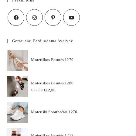
Paskui Mus
Geriausiai Parduodama Avalynė
Moteriškos Basutės 1279
Moteriškos Basutės 1280
€
22,00
€
12,00
Moteriški Sportbačiai 1276
Moteriškos Basutės 1272