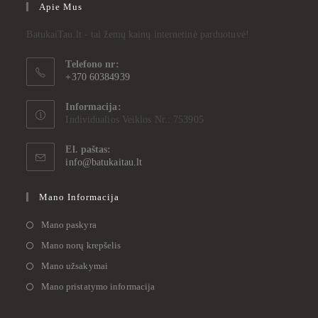
Apie Mus
BatukaiTau.lt - tai žemų kainų internetinė parduotuvė!
Telefono nr:
+370 60384939
Informacija:
Individualios Veiklos Nr.: 753905
El. paštas:
info@batukaitau.lt
Mano Informacija
Mano paskyra
Mano norų krepšelis
Mano užsakymai
Mano pristatymo informacija