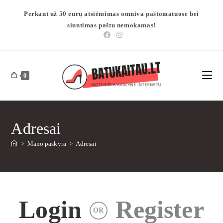
Perkant už 50 eurų atsiėmimas omniva paštomatuose bei
siuntimas paštu nemokamas!
0
Adresai
>
Mano paskyra
>
Adresai
Login
Register
OR