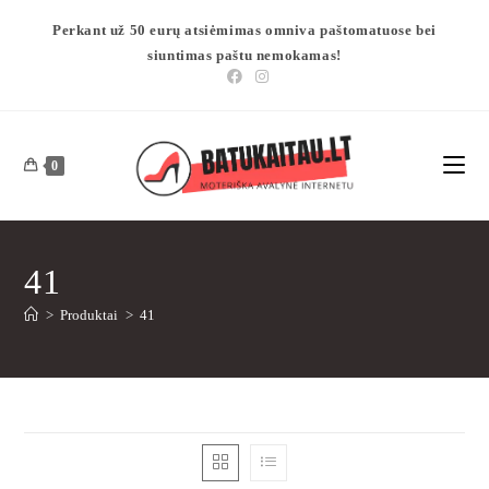
Perkant už 50 eurų atsiėmimas omniva paštomatuose bei
siuntimas paštu nemokamas!
0
41
>
Produktai
>
41