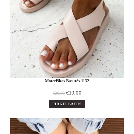
Moteriškos Basutės 1132
€
10,00
€
20,00
PIRKTI BATUS