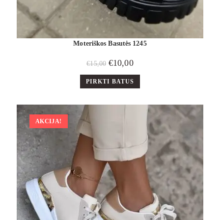
Moteriškos Basutės 1245
€
10,00
€
15,00
PIRKTI BATUS
AKCIJA!