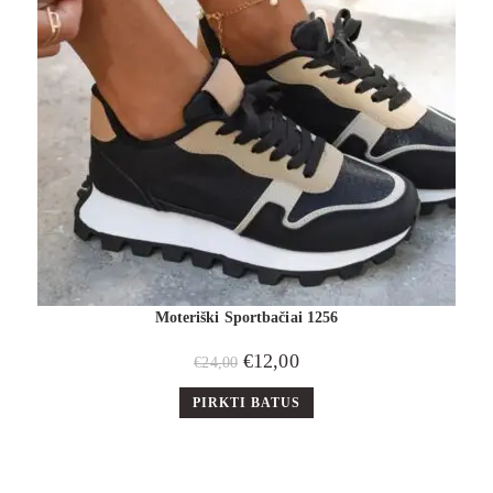
Moteriški Sportbačiai 1256
€
12,00
€
24,00
PIRKTI BATUS