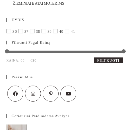
ŽIEMINIAI BATAI MOTERIMS
DYDIS
36
37
38
39
40
41
Filtruoti Pagal Kainą
KAINA:
€0
—
€20
FILTRUOTI
Paskui Mus
Geriausiai Parduodama Avalynė