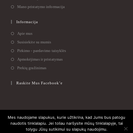
Mano pristatymo informacija
Informacija
Apie mus
Susisiekite su mumis
Pirkimo - pardavimo taisyklės
Apmokėjimas ir pristatymas
Prekių gražinimas
Raskite Mus Facebook’e
Mes naudojame slapukus, kurie užtikrina, kad Jums bus patogu
Apie mus
Susisiekite su mumis
Pirkimo – pardavimo taisyklės
naudotis tinklalapiu. Jei toliau naršysite mūsų tinklalapyje, tai
Privatumo politika
tolygu Jūsų sutikimui su slapukų naudojimu.