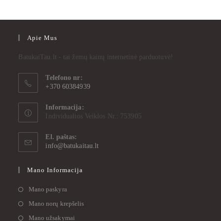
Apie Mus
BatukaiTau.lt - tai žemų kainų internetinė parduotuvė!
Telefono nr:
+370 60384939
Informacija:
Individualios Veiklos Nr.: 753905
El. paštas:
info@batukaitau.lt
Mano Informacija
Mano paskyra
Mano norų krepšelis
Mano užsakymai