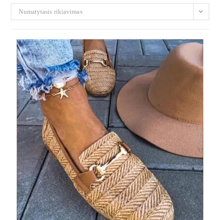
Numatytasis rikiavimas