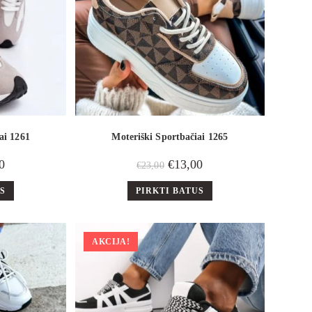
ai 1261
Moteriški Sportbačiai 1265
0
€
13,00
€
23,00
US
PIRKTI BATUS
AKCIJA!