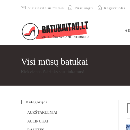
Susisiekite su mumis
Prisijungti
Registruotis
AU
Visi mūsų batukai
Kiekvienas išsirinks sau tinkamus!
Kategorijos
AUKŠTAKULNIAI
AULINUKAI
BASUTĖS