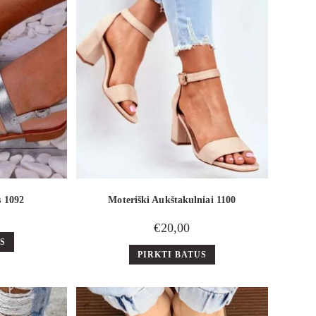
s 1092
Moteriški Aukštakulniai 1100
€
20,00
US
PIRKTI BATUS