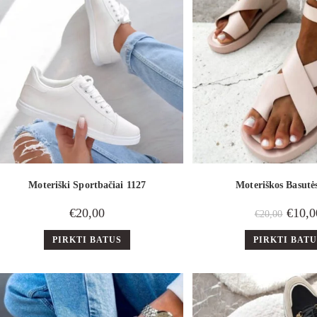
Moteriški Sportbačiai 1127
Moteriškos Basutė
€
20,00
€
10,0
€
20,00
PIRKTI BATUS
PIRKTI BAT