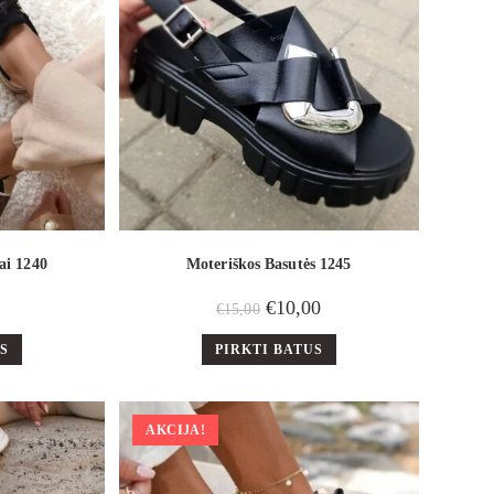
ai 1240
Moteriškos Basutės 1245
€
10,00
€
15,00
US
PIRKTI BATUS
AKCIJA!