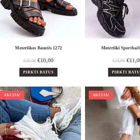
Moteriškos Basutės 1272
Moteriški Sportbači
€
10,00
€
11,0
€
20,00
€
23,00
PIRKTI BATUS
PIRKTI BAT
AKCIJA!
AKCIJA!