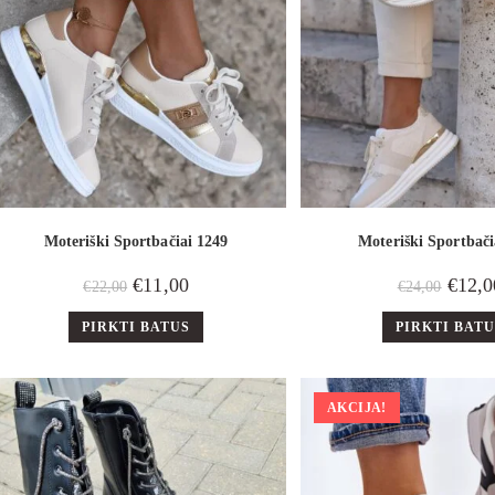
Moteriški Sportbačiai 1249
Moteriški Sportbači
€
11,00
€
12,0
€
22,00
€
24,00
PIRKTI BATUS
PIRKTI BAT
AKCIJA!