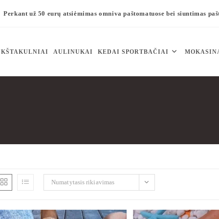
Perkant už 50 eurų atsiėmimas omniva paštomatuose bei siuntimas pa
KŠTAKULNIAI
AULINUKAI
KEDAI SPORTBAČIAI
MOKASIN
Numatytasis rikiavimas