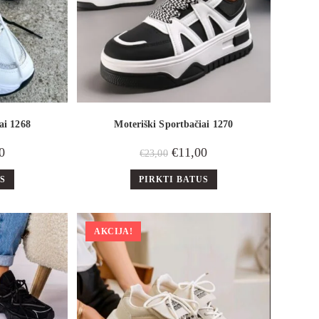
ai 1268
Moteriški Sportbačiai 1270
0
€
11,00
€
23,00
US
PIRKTI BATUS
AKCIJA!