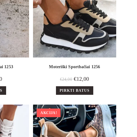
ai 1253
Moteriški Sportbačiai 1256
0
€
12,00
€
24,00
US
PIRKTI BATUS
AKCIJA!