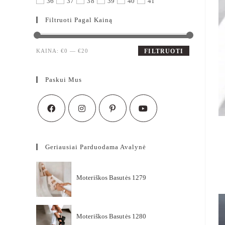
36
37
38
39
40
41
Filtruoti Pagal Kainą
KAINA:
€0
—
€20
FILTRUOTI
Paskui Mus
Geriausiai Parduodama Avalynė
Moteriškos Basutės 1279
Moteriškos Basutės 1280