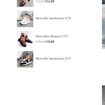
€
22,00
€
12,00
Moteriški Sportbačiai 1276
Moteriškos Basutės 1272
€
20,00
€
10,00
Moteriški Sportbačiai 1275