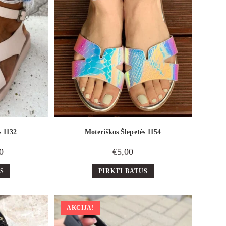
s 1132
Moteriškos Šlepetės 1154
0
€
5,00
US
PIRKTI BATUS
AKCIJA!