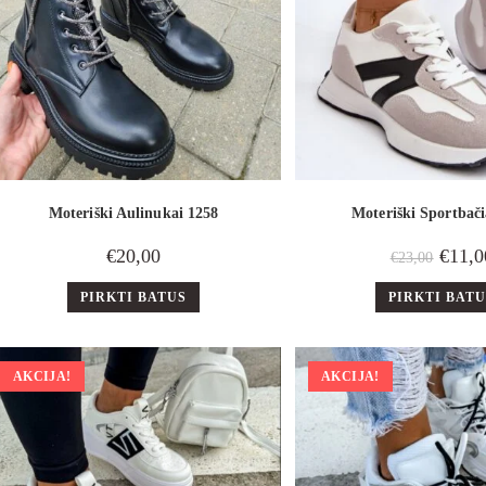
Moteriški Aulinukai 1258
Moteriški Sportbači
€
20,00
€
11,0
€
23,00
PIRKTI BATUS
PIRKTI BAT
AKCIJA!
AKCIJA!