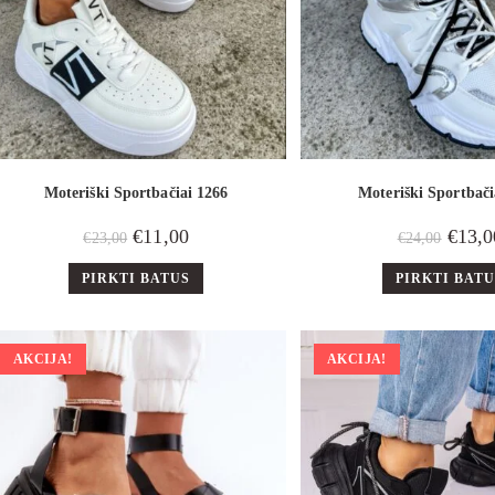
Moteriški Sportbačiai 1266
Moteriški Sportbači
€
11,00
€
13,0
€
23,00
€
24,00
PIRKTI BATUS
PIRKTI BAT
AKCIJA!
AKCIJA!