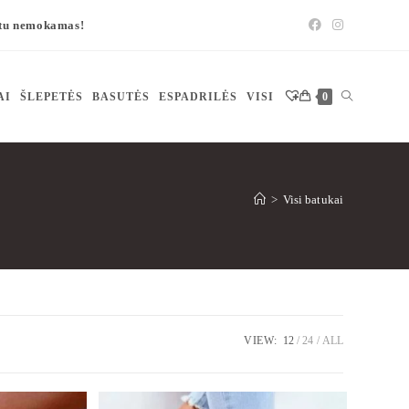
štu nemokamas!
AI
ŠLEPETĖS
BASUTĖS
ESPADRILĖS
VISI
0
>
Visi batukai
VIEW:
12
24
ALL