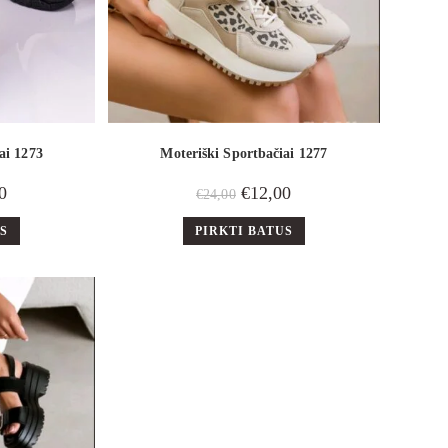
ai 1273
Moteriški Sportbačiai 1277
0
€
12,00
€
24,00
US
PIRKTI BATUS