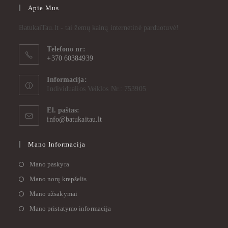
Apie Mus
BatukaiTau.lt - tai žemų kainų internetinė parduotuvė!
Telefono nr:
+370 60384939
Informacija:
Individualios Veiklos Nr.: 753905
El. paštas:
info@batukaitau.lt
Mano Informacija
Mano paskyra
Mano norų krepšelis
Mano užsakymai
Mano pristatymo informacija