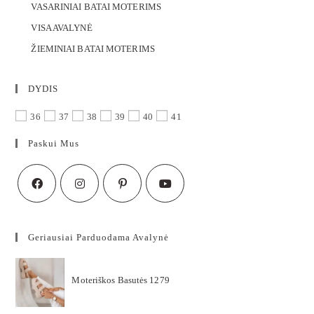
VASARINIAI BATAI MOTERIMS
VISA AVALYNĖ
ŽIEMINIAI BATAI MOTERIMS
DYDIS
36
37
38
39
40
41
Paskui Mus
Geriausiai Parduodama Avalynė
Moteriškos Basutės 1279