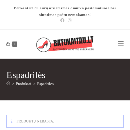
Perkant už 50 eurų atsiėmimas omniva paštomatuose bei
siuntimas paštu nemokamas!
0
Espadrilės
>
Produktai
>
Espadrilės
PRODUKTŲ NERASTA.