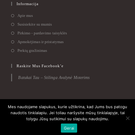
Informacija
Apie mus
Susisiekite su mumis
Pirkimo - pardavimo taisyklės
Apmokėjimas ir pristatymas
Prekių gražinimas
Raskite Mus Facebook’e
Batukai Tau – Stilinga Avalynė Moterims
Mes naudojame slapukus, kurie užtikrina, kad Jums bus patogu
Apie mus
Susisiekite su mumis
Pirkimo – pardavimo taisyklės
naudotis tinklalapiu. Jei toliau naršysite mūsų tinklalapyje, tai
Privatumo politika
tolygu Jūsų sutikimui su slapukų naudojimu.
Gerai
2020 © BatukaiTau.lt