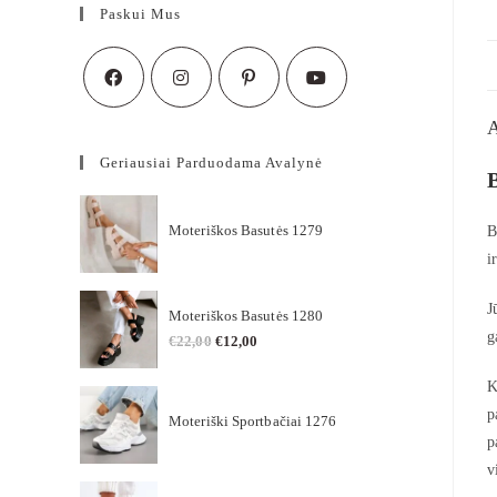
Paskui Mus
Geriausiai Parduodama Avalynė
Moteriškos Basutės 1279
B
i
J
Moteriškos Basutės 1280
g
€
22,00
€
12,00
K
p
Moteriški Sportbačiai 1276
p
v