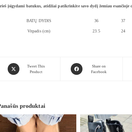
rieš įsigydami batukus, atidžiai patikrinkite savo dydį žemiau esančioje 
BATŲ DYDIS
36
37
Vitpadis (cm)
23.5
24
Tweet This
Share on
Product
Facebook
Panašūs produktai