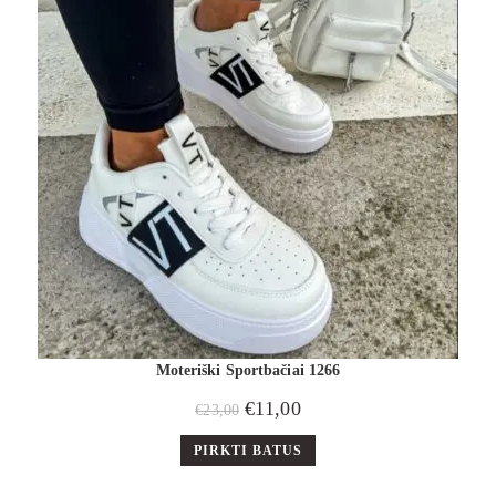
Moteriški Sportbačiai 1266
€
11,00
€
23,00
PIRKTI BATUS