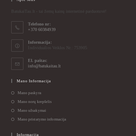
BatukaiTau.lt - tai žemų kainų internetinė parduotuvė!
Telefono nr:
+370 60384939
Informacija:
Individualios Veiklos Nr.: 753905
El. paštas:
info@batukaitau.lt
Mano Informacija
Mano paskyra
Mano norų krepšelis
Mano užsakymai
Mano pristatymo informacija
Informacija