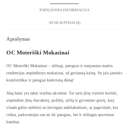
PAPILDOMA INFORMACIJA
ATSILIEPIMAI (0)
Aprašymas
OC Moteriški Mokasinai
OC Moteriški Mokasinai – stilingi, patogius ir naujausias mados
tendencijas atspindintys mokasinai, už geriausią kainą. Su jais jausitės
komfortiškai ir patogiai kiekvieną dieną!
Jūsų batai yra labai svarbus akcentas. Tai tarsi jūsų vizitinė kortelė,
atspindinti jūsų charakterį, požiūrį, stilių ir gyvenimo greitį, kurį
visada galite sulėtinti su žavingais aukštakulniais, ar pagreitinti, kai
reikia, padovanojus sau ne tik patogius, bet ir stilingus sportinius
batelius.