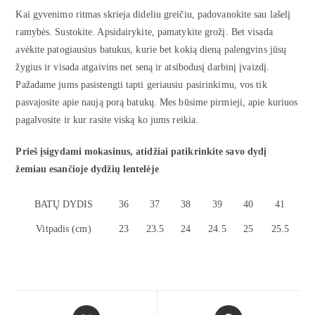
Kai gyvenimo ritmas skrieja dideliu greičiu, padovanokite sau lašelį
ramybės. Sustokite. Apsidairykite, pamatykite grožį. Bet visada
avėkite patogiausius batukus, kurie bet kokią dieną palengvins jūsų
žygius ir visada atgaivins net seną ir atsibodusį darbinį įvaizdį.
Pažadame jums pasistengti tapti geriausiu pasirinkimu, vos tik
pasvajosite apie naują porą batukų. Mes būsime pirmieji, apie kuriuos
pagalvosite ir kur rasite viską ko jums reikia.
Prieš įsigydami mokasinus, atidžiai patikrinkite savo dydį
žemiau esančioje dydžių lentelėje
BATŲ DYDIS
36
37
38
39
40
41
Vitpadis (cm)
23
23.5
24
24.5
25
25.5