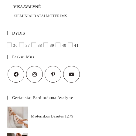
VISA AVALYNĖ
ŽIEMINIAI BATAI MOTERIMS
DYDIS
36
37
38
39
40
41
Paskui Mus
Geriausiai Parduodama Avalynė
Moteriškos Basutės 1279