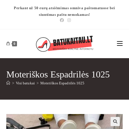
Perkant už 50 eurų atsiėmimas omniva paštomatuose bei
siuntimas paštu nemokamas!
0
Moteriškos Espadrilės 1025
>
Visi batukai
>
Moteriškos Espadrilės 1025