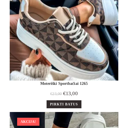
Moteriški Sportbačiai 1265
€
13,00
€
23,00
PIRKTI BATUS
AKCIJA!