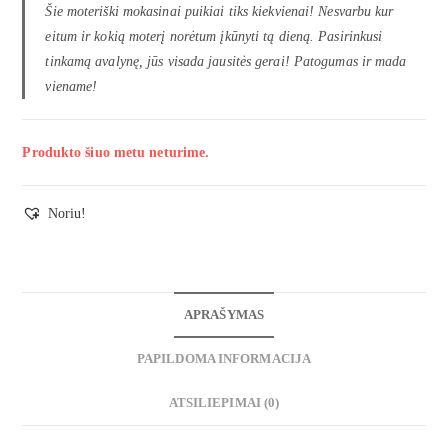
Šie moteriški mokasinai puikiai tiks kiekvienai! Nesvarbu kur
eitum ir kokią moterį norėtum įkūnyti tą dieną. Pasirinkusi
tinkamą avalynę, jūs visada jausitės gerai! Patogumas ir mada
viename!
Produkto šiuo metu neturime.
Noriu!
APRAŠYMAS
PAPILDOMA INFORMACIJA
ATSILIEPIMAI (0)