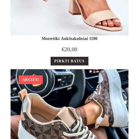
Moteriški Aukštakulniai 1100
€
20,00
PIRKTI BATUS
AKCIJA!