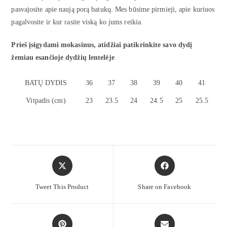
pasvajosite apie naują porą batukų. Mes būsime pirmieji, apie kuriuos
pagalvosite ir kur rasite viską ko jums reikia.
Prieš įsigydami mokasinus, atidžiai patikrinkite savo dydį
žemiau esančioje dydžių lentelėje
BATŲ DYDIS
36
37
38
39
40
41
Vitpadis (cm)
23
23.5
24
24.5
25
25.5
Tweet This Product
Share on Facebook