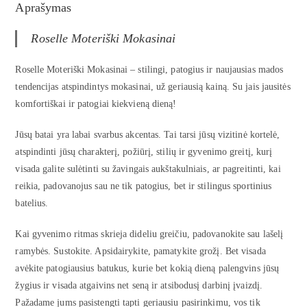
Aprašymas
Roselle Moteriški Mokasinai
Roselle Moteriški Mokasinai – stilingi, patogius ir naujausias mados
tendencijas atspindintys mokasinai, už geriausią kainą. Su jais jausitės
komfortiškai ir patogiai kiekvieną dieną!
Jūsų batai yra labai svarbus akcentas. Tai tarsi jūsų vizitinė kortelė,
atspindinti jūsų charakterį, požiūrį, stilių ir gyvenimo greitį, kurį
visada galite sulėtinti su žavingais aukštakulniais, ar pagreitinti, kai
reikia, padovanojus sau ne tik patogius, bet ir stilingus sportinius
batelius.
Kai gyvenimo ritmas skrieja dideliu greičiu, padovanokite sau lašelį
ramybės. Sustokite. Apsidairykite, pamatykite grožį. Bet visada
avėkite patogiausius batukus, kurie bet kokią dieną palengvins jūsų
žygius ir visada atgaivins net seną ir atsibodusį darbinį įvaizdį.
Pažadame jums pasistengti tapti geriausiu pasirinkimu, vos tik