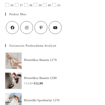
36
37
38
39
40
41
Paskui Mus
Geriausiai Parduodama Avalynė
Moteriškos Basutės 1279
Moteriškos Basutės 1280
€
22,00
€
12,00
Moteriški Sportbačiai 1276