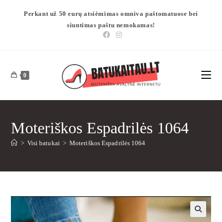
Perkant už 50 eurų atsiėmimas omniva paštomatuose bei
siuntimas paštu nemokamas!
0
Moteriškos Espadrilės 1064
>
Visi batukai
>
Moteriškos Espadrilės 1064