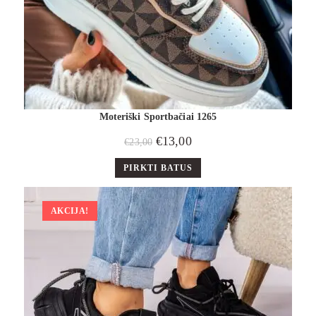
Moteriški Sportbačiai 1265
€
13,00
€
23,00
PIRKTI BATUS
AKCIJA!