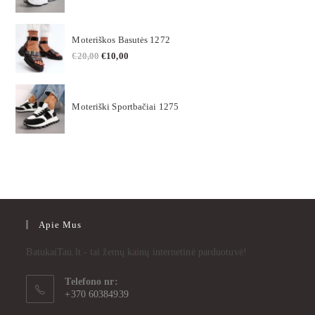
Moteriškos Basutės 1272
€
20,00
€
10,00
Moteriški Sportbačiai 1275
Apie Mus
BatukaiTau.lt - tai žemų kainų internetinė parduotuvė!
Telefono nr:
+370 60384939