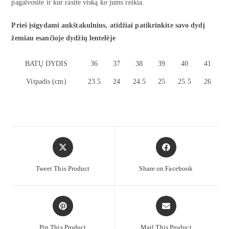
pagalvosite ir kur rasite viską ko jums reikia.
Prieš įsigydami aukštakulnius, atidžiai patikrinkite savo dydį
žemiau esančioje dydžių lentelėje
BATŲ DYDIS
36
37
38
39
40
41
Vitpadis (cm)
23.5
24
24.5
25
25.5
26
Tweet This Product
Share on Facebook
Pin This Product
Mail This Product