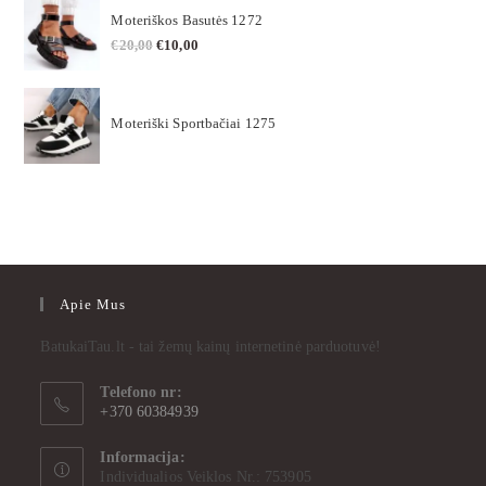
Moteriškos Basutės 1272
€
20,00
€
10,00
Moteriški Sportbačiai 1275
Apie Mus
BatukaiTau.lt - tai žemų kainų internetinė parduotuvė!
Telefono nr:
+370 60384939
Informacija:
Individualios Veiklos Nr.: 753905