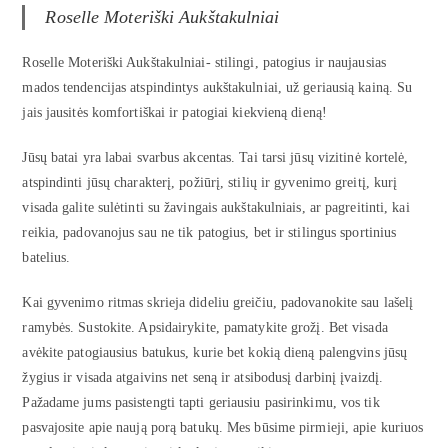
Roselle Moteriški Aukštakulniai
Roselle Moteriški Aukštakulniai- stilingi, patogius ir naujausias
mados tendencijas atspindintys aukštakulniai, už geriausią kainą. Su
jais jausitės komfortiškai ir patogiai kiekvieną dieną!
Jūsų batai yra labai svarbus akcentas. Tai tarsi jūsų vizitinė kortelė,
atspindinti jūsų charakterį, požiūrį, stilių ir gyvenimo greitį, kurį
visada galite sulėtinti su žavingais aukštakulniais, ar pagreitinti, kai
reikia, padovanojus sau ne tik patogius, bet ir stilingus sportinius
batelius.
Kai gyvenimo ritmas skrieja dideliu greičiu, padovanokite sau lašelį
ramybės. Sustokite. Apsidairykite, pamatykite grožį. Bet visada
avėkite patogiausius batukus, kurie bet kokią dieną palengvins jūsų
žygius ir visada atgaivins net seną ir atsibodusį darbinį įvaizdį.
Pažadame jums pasistengti tapti geriausiu pasirinkimu, vos tik
pasvajosite apie naują porą batukų. Mes būsime pirmieji, apie kuriuos