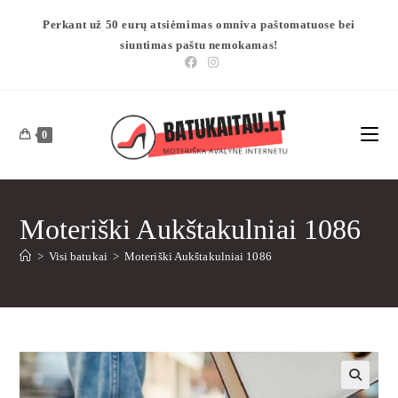
Perkant už 50 eurų atsiėmimas omniva paštomatuose bei
siuntimas paštu nemokamas!
0
Moteriški Aukštakulniai 1086
>
Visi batukai
>
Moteriški Aukštakulniai 1086