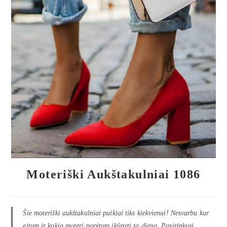
🔍
Moteriški Aukštakulniai 1086
Šie moteriški aukštakulniai puikiai tiks kiekvienai! Nesvarbu kur
eitum ir kokią moterį norėtum įkūnyti tą dieną. Pasirinkusi