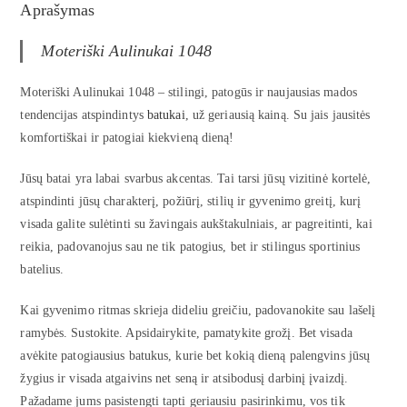
Aprašymas
Moteriški Aulinukai 1048
Moteriški Aulinukai 1048 – stilingi, patogūs ir naujausias mados
tendencijas atspindintys
batukai
, už geriausią kainą. Su jais jausitės
komfortiškai ir patogiai kiekvieną dieną!
Jūsų batai yra labai svarbus akcentas. Tai tarsi jūsų vizitinė kortelė,
atspindinti jūsų charakterį, požiūrį, stilių ir gyvenimo greitį, kurį
visada galite sulėtinti su žavingais aukštakulniais, ar pagreitinti, kai
reikia, padovanojus sau ne tik patogius, bet ir stilingus sportinius
batelius.
Kai gyvenimo ritmas skrieja dideliu greičiu, padovanokite sau lašelį
ramybės. Sustokite. Apsidairykite, pamatykite grožį. Bet visada
avėkite patogiausius batukus, kurie bet kokią dieną palengvins jūsų
žygius ir visada atgaivins net seną ir atsibodusį darbinį įvaizdį.
Pažadame jums pasistengti tapti geriausiu pasirinkimu, vos tik