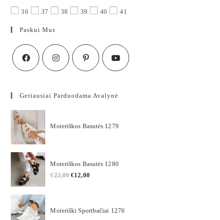
36
37
38
39
40
41
Paskui Mus
Geriausiai Parduodama Avalynė
Moteriškos Basutės 1279
Moteriškos Basutės 1280
€
22,00
€
12,00
Moteriški Sportbačiai 1276