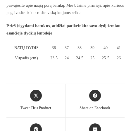
pasvajosite apie naują porą batukų. Mes būsime pirmieji, apie kuriuos
pagalvosite ir kur rasite viską ko jums reikia.
Prieš įsigydami batukus, atidžiai patikrinkite savo dydį žemiau
esančioje dydžių lentelėje
BATŲ DYDIS
36
37
38
39
40
41
Vitpadis (cm)
23.5
24
24.5
25
25.5
26
Tweet This Product
Share on Facebook