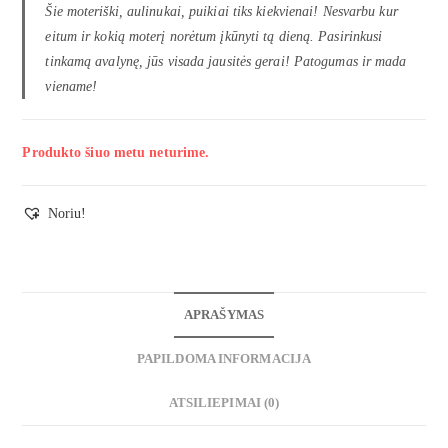
Šie moteriški, aulinukai, puikiai tiks kiekvienai! Nesvarbu kur
eitum ir kokią moterį norėtum įkūnyti tą dieną. Pasirinkusi
tinkamą avalynę, jūs visada jausitės gerai! Patogumas ir mada
viename!
Produkto šiuo metu neturime.
Noriu!
APRAŠYMAS
PAPILDOMA INFORMACIJA
ATSILIEPIMAI (0)