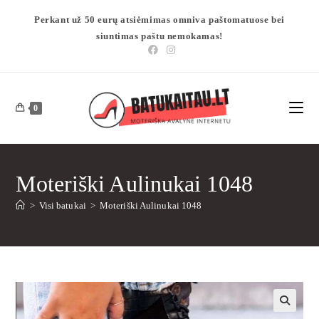
Perkant už 50 eurų atsiėmimas omniva paštomatuose bei
siuntimas paštu nemokamas!
0
Moteriški Aulinukai 1048
>
Visi batukai
>
Moteriški Aulinukai 1048