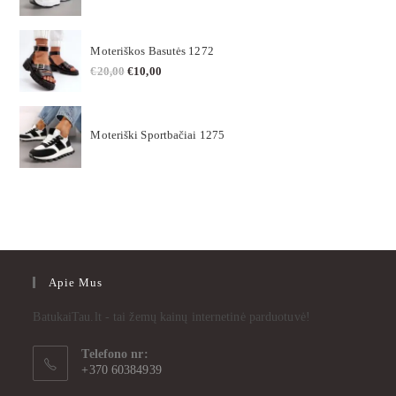
Moteriškos Basutės 1272
€
20,00
€
10,00
Moteriški Sportbačiai 1275
Apie Mus
BatukaiTau.lt - tai žemų kainų internetinė parduotuvė!
Telefono nr:
+370 60384939