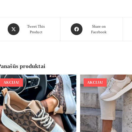
Tweet This
Share on
Product
Facebook
Panašūs produktai
AKCIJA!
AKCIJA!