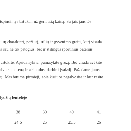
spindintys batukai, už geriausią kainą. Su jais jausitės
jūsų charakterį, požiūrį, stilių ir gyvenimo greitį, kurį visada
s sau ne tik patogius, bet ir stilingus sportinius batelius.
ustokite. Apsidairykite, pamatykite grožį. Bet visada avėkite
aivins net seną ir atsibodusį darbinį įvaizdį. Pažadame jums
kų. Mes būsime pirmieji, apie kuriuos pagalvosite ir kur rasite
dydžių lentelėje
38
39
40
41
24.5
25
25.5
26