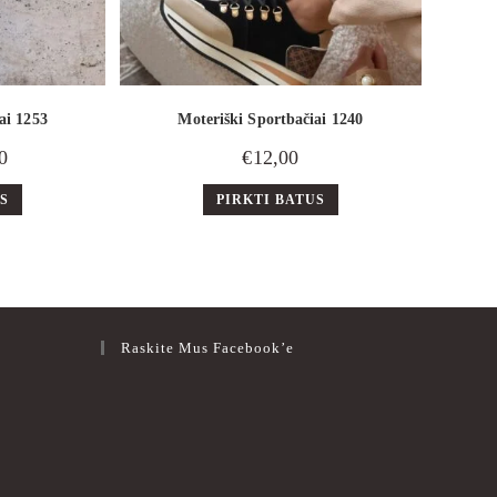
ai 1253
Moteriški Sportbačiai 1240
0
€
12,00
US
PIRKTI BATUS
Raskite Mus Facebook’e