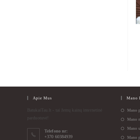
Apie Mus
Mano I
BatukaiTau.lt - tai žemų kainų internetinė
Mano p
parduotuvė!
Mano n
Mano u
Telefono nr:
+370 60384939
Mano p