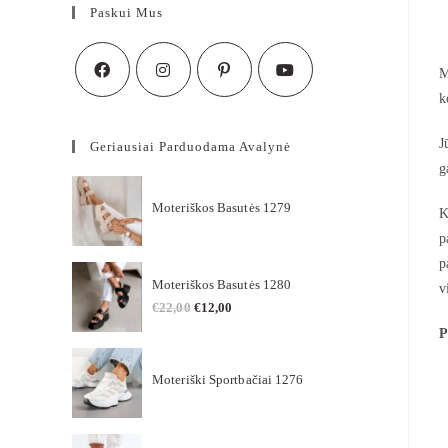
Paskui Mus
M
k
J
Geriausiai Parduodama Avalynė
g
Moteriškos Basutės 1279
K
p
p
Moteriškos Basutės 1280
v
€
22,00
€
12,00
P
Moteriški Sportbačiai 1276