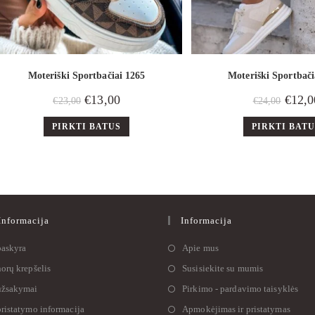
Moteriški Sportbačiai 1265
Moteriški Sportbači
€
13,00
€
12,0
€
23,00
€
24,00
PIRKTI BATUS
PIRKTI BAT
nformacija
Informacija
askyra
Apie mus
orų krepšelis
Susisiekite su mumis
žsakymai
Pirkimo - pardavimo taisyklės
ristatymo informacija
Apmokėjimas ir pristatymas