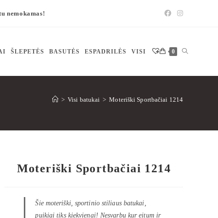
štu nemokamas!
AI
ŠLEPETĖS
BASUTĖS
ESPADRILĖS
VISI
0
>
Visi batukai
>
Moteriški Sportbačiai 1214
Moteriški Sportbačiai 1214
Šie moteriški, sportinio stiliaus batukai,
puikiai tiks kiekvienai! Nesvarbu kur eitum ir