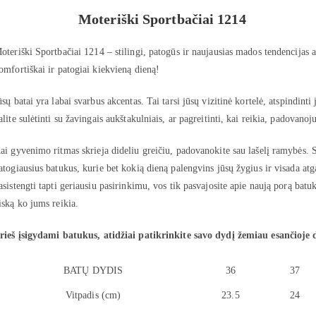
Moteriški Sportbačiai 1214
oteriški Sportbačiai 1214 – stilingi, patogūs ir naujausias mados tendencijas at
omfortiškai ir patogiai kiekvieną dieną!
ūsų batai yra labai svarbus akcentas. Tai tarsi jūsų vizitinė kortelė, atspindinti 
alite sulėtinti su žavingais aukštakulniais, ar pagreitinti, kai reikia, padovanoju
ai gyvenimo ritmas skrieja dideliu greičiu, padovanokite sau lašelį ramybės. S
atogiausius batukus, kurie bet kokią dieną palengvins jūsų žygius ir visada atg
asistengti tapti geriausiu pasirinkimu, vos tik pasvajosite apie naują porą batu
iską ko jums reikia.
rieš įsigydami batukus, atidžiai patikrinkite savo dydį žemiau esančioje 
BATŲ DYDIS
36
37
Vitpadis (cm)
23.5
24