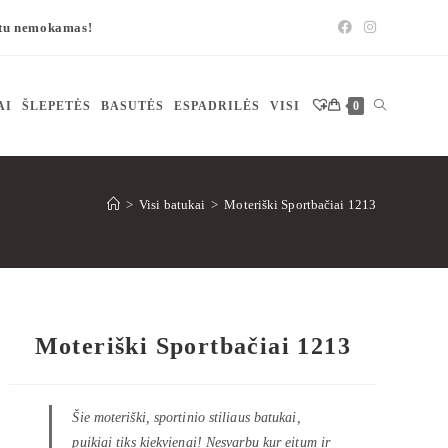
štu nemokamas!
AI
ŠLEPETĖS
BASUTĖS
ESPADRILĖS
VISI
0
>
Visi batukai
>
Moteriški Sportbačiai 1213
Moteriški Sportbačiai 1213
Šie moteriški, sportinio stiliaus batukai,
puikiai tiks kiekvienai! Nesvarbu kur eitum ir