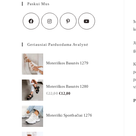
Paskui Mus
M
k
J
Geriausiai Parduodama Avalynė
g
Moteriškos Basutės 1279
K
p
p
Moteriškos Basutės 1280
v
€
22,00
€
12,00
P
Moteriški Sportbačiai 1276