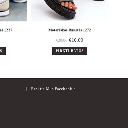
ai 1237
Moteriškos Basutės 1272
€
10,00
€
20,00
US
PIRKTI BATUS
Raskite Mus Facebook’e