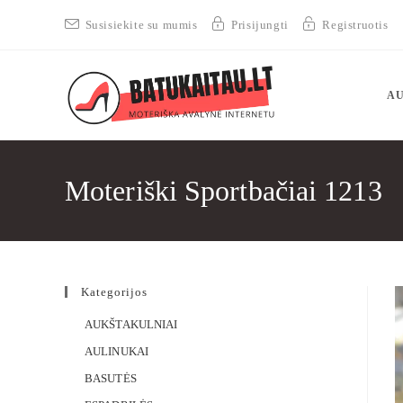
Susisiekite su mumis
Prisijungti
Registruotis
AU
Moteriški Sportbačiai 1213
Kategorijos
AUKŠTAKULNIAI
AULINUKAI
BASUTĖS