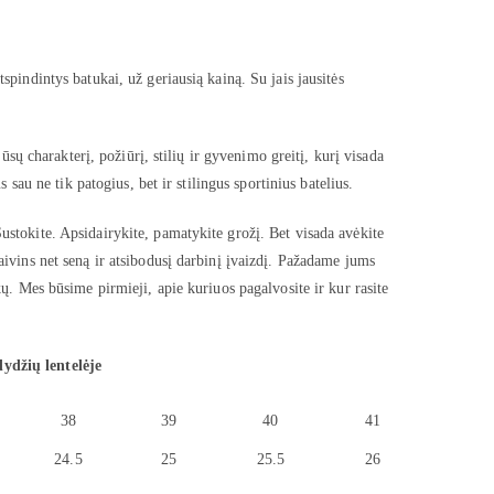
spindintys batukai, už geriausią kainą. Su jais jausitės
jūsų charakterį, požiūrį, stilių ir gyvenimo greitį, kurį visada
s sau ne tik patogius, bet ir stilingus sportinius batelius.
ustokite. Apsidairykite, pamatykite grožį. Bet visada avėkite
aivins net seną ir atsibodusį darbinį įvaizdį. Pažadame jums
kų. Mes būsime pirmieji, apie kuriuos pagalvosite ir kur rasite
dydžių lentelėje
38
39
40
41
24.5
25
25.5
26