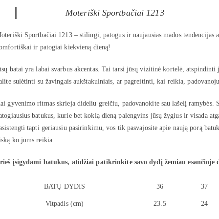
Moteriški Sportbačiai 1213
oteriški Sportbačiai 1213 – stilingi, patogūs ir naujausias mados tendencijas at
omfortiškai ir patogiai kiekvieną dieną!
ūsų batai yra labai svarbus akcentas. Tai tarsi jūsų vizitinė kortelė, atspindinti 
alite sulėtinti su žavingais aukštakulniais, ar pagreitinti, kai reikia, padovanoju
ai gyvenimo ritmas skrieja dideliu greičiu, padovanokite sau lašelį ramybės. S
atogiausius batukus, kurie bet kokią dieną palengvins jūsų žygius ir visada atg
asistengti tapti geriausiu pasirinkimu, vos tik pasvajosite apie naują porą batu
iską ko jums reikia.
rieš įsigydami batukus, atidžiai patikrinkite savo dydį žemiau esančioje 
BATŲ DYDIS
36
37
Vitpadis (cm)
23.5
24