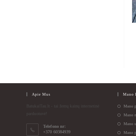
Apie Mus
Mano I
BatukaiTau.lt - tai žemų kainų internetinė
Mano p
parduotuvė!
Mano n
Mano u
Telefono nr:
+370 60384939
Mano p