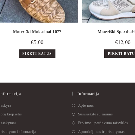
Moteriški Mokasinai 1077
Moteriški Sportbači
€
5,00
€
12,00
PIRKTI BATUS
PIRKTI BAT
nformacija
Informacija
askyra
Apie mus
orų krepšelis
Susisiekite su mumis
žsakymai
Pirkimo - pardavimo taisyklės
ristatymo informacija
Apmokėjimas ir pristatymas