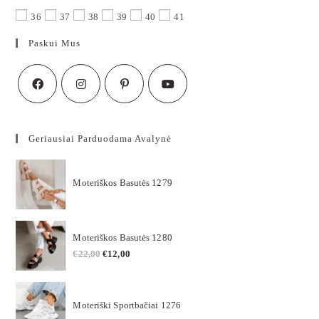
36
37
38
39
40
41
Paskui Mus
Geriausiai Parduodama Avalynė
Moteriškos Basutės 1279
Moteriškos Basutės 1280
€
22,00
€
12,00
Moteriški Sportbačiai 1276