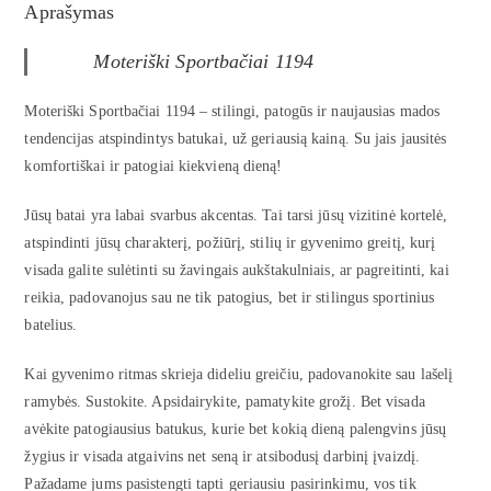
Aprašymas
Moteriški Sportbačiai 1194
Moteriški Sportbačiai 1194 – stilingi, patogūs ir naujausias mados
tendencijas atspindintys batukai, už geriausią kainą. Su jais jausitės
komfortiškai ir patogiai kiekvieną dieną!
Jūsų batai yra labai svarbus akcentas. Tai tarsi jūsų vizitinė kortelė,
atspindinti jūsų charakterį, požiūrį, stilių ir gyvenimo greitį, kurį
visada galite sulėtinti su žavingais aukštakulniais, ar pagreitinti, kai
reikia, padovanojus sau ne tik patogius, bet ir stilingus sportinius
batelius.
Kai gyvenimo ritmas skrieja dideliu greičiu, padovanokite sau lašelį
ramybės. Sustokite. Apsidairykite, pamatykite grožį. Bet visada
avėkite patogiausius batukus, kurie bet kokią dieną palengvins jūsų
žygius ir visada atgaivins net seną ir atsibodusį darbinį įvaizdį.
Pažadame jums pasistengti tapti geriausiu pasirinkimu, vos tik