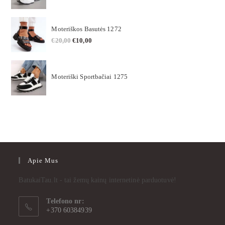
Moteriškos Basutės 1272
€
20,00
€
10,00
Moteriški Sportbačiai 1275
Apie Mus
BatukaiTau.lt - tai žemų kainų internetinė parduotuvė!
Telefono nr:
+370 60384939