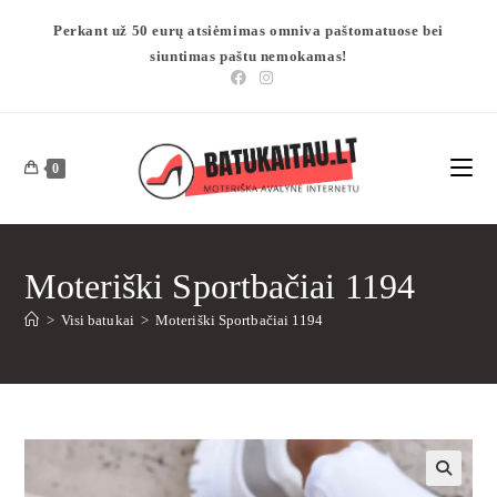
Perkant už 50 eurų atsiėmimas omniva paštomatuose bei
siuntimas paštu nemokamas!
0
Moteriški Sportbačiai 1194
>
Visi batukai
>
Moteriški Sportbačiai 1194