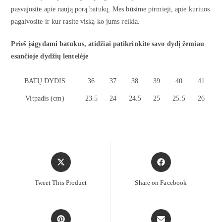
pasvajosite apie naują porą batukų. Mes būsime pirmieji, apie kuriuos
pagalvosite ir kur rasite viską ko jums reikia.
Prieš įsigydami batukus, atidžiai patikrinkite savo dydį žemiau
esančioje dydžių lentelėje
BATŲ DYDIS
36
37
38
39
40
41
Vitpadis (cm)
23.5
24
24.5
25
25.5
26
Tweet This Product
Share on Facebook