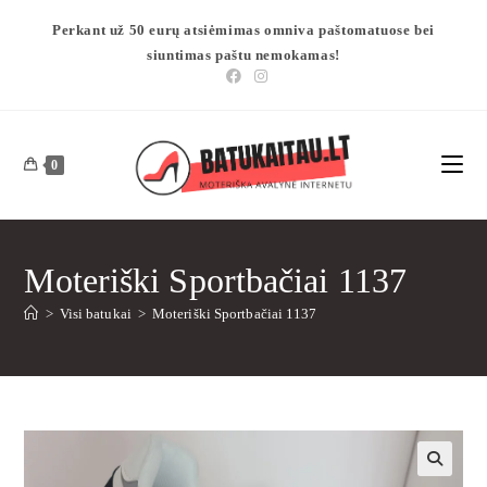
Perkant už 50 eurų atsiėmimas omniva paštomatuose bei
siuntimas paštu nemokamas!
0
Moteriški Sportbačiai 1137
>
Visi batukai
>
Moteriški Sportbačiai 1137