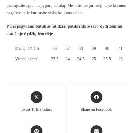
pasvajosite apie naują porą batukų. Mes būsime pirmieji, apie kuriuos
pagalvosite ir kur rasite viską ko jums reikia.
Prieš įsigydami batukus, atidžiai patikrinkite savo dydį žemiau
esančioje dydžių lentelėje
BATŲ DYDIS
36
37
38
39
40
41
Vitpadis (cm)
23.5
24
24.5
25
25.5
26
Tweet This Product
Share on Facebook