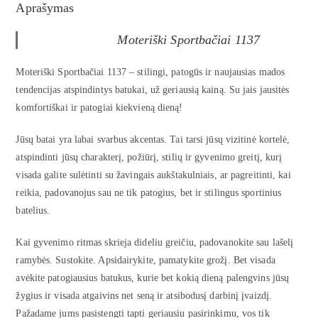
Aprašymas
Moteriški Sportbačiai 1137
Moteriški Sportbačiai 1137 – stilingi, patogūs ir naujausias mados
tendencijas atspindintys batukai, už geriausią kainą. Su jais jausitės
komfortiškai ir patogiai kiekvieną dieną!
Jūsų batai yra labai svarbus akcentas. Tai tarsi jūsų vizitinė kortelė,
atspindinti jūsų charakterį, požiūrį, stilių ir gyvenimo greitį, kurį
visada galite sulėtinti su žavingais aukštakulniais, ar pagreitinti, kai
reikia, padovanojus sau ne tik patogius, bet ir stilingus sportinius
batelius.
Kai gyvenimo ritmas skrieja dideliu greičiu, padovanokite sau lašelį
ramybės. Sustokite. Apsidairykite, pamatykite grožį. Bet visada
avėkite patogiausius batukus, kurie bet kokią dieną palengvins jūsų
žygius ir visada atgaivins net seną ir atsibodusį darbinį įvaizdį.
Pažadame jums pasistengti tapti geriausiu pasirinkimu, vos tik