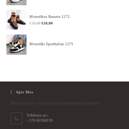
Moteriškos Basutės 1272
€
20,00
€
10,00
Moteriški Sportbačiai 1275
Apie Mus
BatukaiTau.lt - tai žemų kainų internetinė parduotuvė!
Telefono nr:
+370 60384939