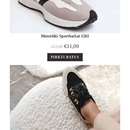
Moteriški Sportbačiai 1261
€
11,00
€
23,00
PIRKTI BATUS