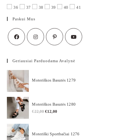
36
37
38
39
40
41
Paskui Mus
Geriausiai Parduodama Avalynė
Moteriškos Basutės 1279
Moteriškos Basutės 1280
€
22,00
€
12,00
Moteriški Sportbačiai 1276