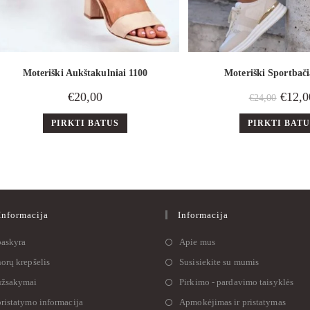
Moteriški Aukštakulniai 1100
Moteriški Sportbači
€
20,00
€
12,0
€
24,00
PIRKTI BATUS
PIRKTI BAT
nformacija
Informacija
askyra
Apie mus
orų krepšelis
Susisiekite su mumis
žsakymai
Pirkimo - pardavimo taisyklės
ristatymo informacija
Apmokėjimas ir pristatymas