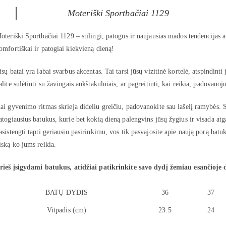
Moteriški Sportbačiai 1129
oteriški Sportbačiai 1129 – stilingi, patogūs ir naujausias mados tendencijas at
omfortiškai ir patogiai kiekvieną dieną!
ūsų batai yra labai svarbus akcentas. Tai tarsi jūsų vizitinė kortelė, atspindinti 
alite sulėtinti su žavingais aukštakulniais, ar pagreitinti, kai reikia, padovanoju
ai gyvenimo ritmas skrieja dideliu greičiu, padovanokite sau lašelį ramybės. S
atogiausius batukus, kurie bet kokią dieną palengvins jūsų žygius ir visada atg
asistengti tapti geriausiu pasirinkimu, vos tik pasvajosite apie naują porą batu
iską ko jums reikia.
rieš įsigydami batukus, atidžiai patikrinkite savo dydį žemiau esančioje 
BATŲ DYDIS
36
37
Vitpadis (cm)
23.5
24