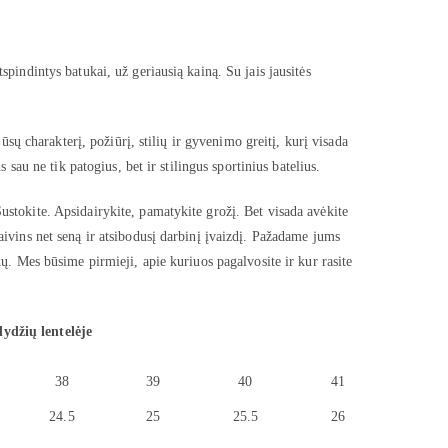
spindintys batukai, už geriausią kainą. Su jais jausitės
jūsų charakterį, požiūrį, stilių ir gyvenimo greitį, kurį visada
s sau ne tik patogius, bet ir stilingus sportinius batelius.
ustokite. Apsidairykite, pamatykite grožį. Bet visada avėkite
aivins net seną ir atsibodusį darbinį įvaizdį. Pažadame jums
kų. Mes būsime pirmieji, apie kuriuos pagalvosite ir kur rasite
dydžių lentelėje
38
39
40
41
24.5
25
25.5
26