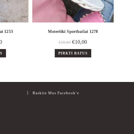
ai 1253
Moteriški Sportbačiai 1278
0
€
10,00
€
19,00
US
PIRKTI BATUS
Raskite Mus Facebook’e