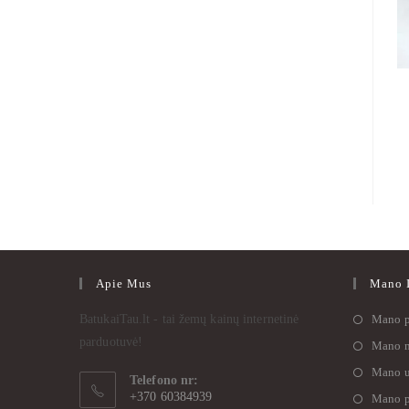
Apie Mus
Mano I
BatukaiTau.lt - tai žemų kainų internetinė
Mano p
parduotuvė!
Mano n
Mano u
Telefono nr:
+370 60384939
Mano p