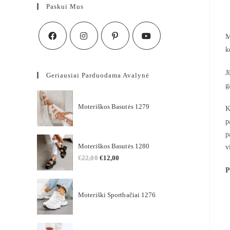
Paskui Mus
M
k
J
Geriausiai Parduodama Avalynė
g
Moteriškos Basutės 1279
K
p
p
Moteriškos Basutės 1280
v
€
22,00
€
12,00
P
Moteriški Sportbačiai 1276