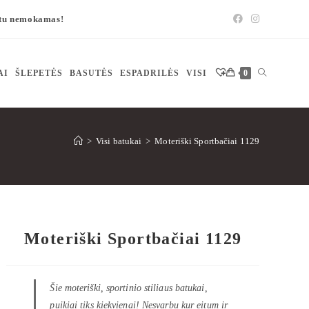
štu nemokamas!
AI
ŠLEPETĖS
BASUTĖS
ESPADRILĖS
VISI
0
>
Visi batukai
>
Moteriški Sportbačiai 1129
Moteriški Sportbačiai 1129
Šie moteriški, sportinio stiliaus batukai,
puikiai tiks kiekvienai! Nesvarbu kur eitum ir