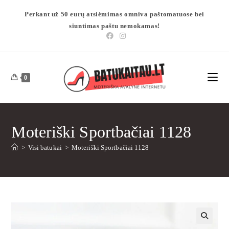
Perkant už 50 eurų atsiėmimas omniva paštomatuose bei
siuntimas paštu nemokamas!
0
Moteriški Sportbačiai 1128
>
Visi batukai
>
Moteriški Sportbačiai 1128