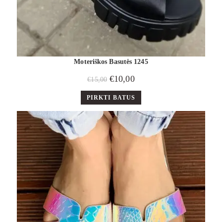
Moteriškos Basutės 1245
€
10,00
€
15,00
PIRKTI BATUS