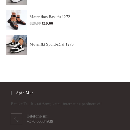
Moteriškos Basutės 1272
€
20,00
€
10,00
Moteriški Sportbačiai 1275
Apie Mus
BatukaiTau.lt - tai žemų kainų internetinė parduotuvė!
Telefono nr:
+370 60384939