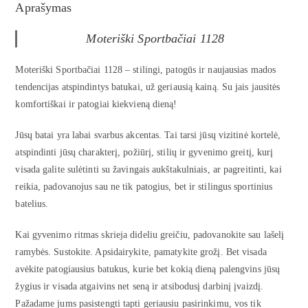
Aprašymas
Moteriški Sportbačiai 1128
Moteriški Sportbačiai 1128 – stilingi, patogūs ir naujausias mados
tendencijas atspindintys batukai, už geriausią kainą. Su jais jausitės
komfortiškai ir patogiai kiekvieną dieną!
Jūsų batai yra labai svarbus akcentas. Tai tarsi jūsų vizitinė kortelė,
atspindinti jūsų charakterį, požiūrį, stilių ir gyvenimo greitį, kurį
visada galite sulėtinti su žavingais aukštakulniais, ar pagreitinti, kai
reikia, padovanojus sau ne tik patogius, bet ir stilingus sportinius
batelius.
Kai gyvenimo ritmas skrieja dideliu greičiu, padovanokite sau lašelį
ramybės. Sustokite. Apsidairykite, pamatykite grožį. Bet visada
avėkite patogiausius batukus, kurie bet kokią dieną palengvins jūsų
žygius ir visada atgaivins net seną ir atsibodusį darbinį įvaizdį.
Pažadame jums pasistengti tapti geriausiu pasirinkimu, vos tik