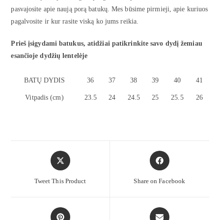
pasvajosite apie naują porą batukų. Mes būsime pirmieji, apie kuriuos
pagalvosite ir kur rasite viską ko jums reikia.
Prieš įsigydami batukus, atidžiai patikrinkite savo dydį žemiau
esančioje dydžių lentelėje
BATŲ DYDIS
36
37
38
39
40
41
Vitpadis (cm)
23.5
24
24.5
25
25.5
26
Tweet This Product
Share on Facebook