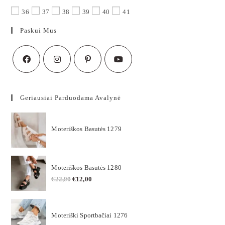
36
37
38
39
40
41
Paskui Mus
Geriausiai Parduodama Avalynė
Moteriškos Basutės 1279
Moteriškos Basutės 1280
€
22,00
€
12,00
Moteriški Sportbačiai 1276