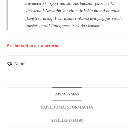
Šie moteriški, sportinio stiliaus batukai, puikiai tiks
kiekvienai! Nesvarbu kur eitum ir kokią moterį norėtum
įkūnyti tą dieną. Pasirinkusi tinkamą avalynę, jūs visada
jausitės gerai! Patogumas ir mada viename!
Produkto šiuo metu neturime.
Noriu!
APRAŠYMAS
PAPILDOMA INFORMACIJA
ATSILIEPIMAI (0)