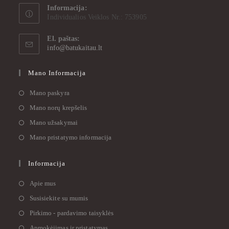
Informacija:
Individualios Veiklos Nr.: 753905
El. paštas:
info@batukaitau.lt
Mano Informacija
Mano paskyra
Mano norų krepšelis
Mano užsakymai
Mano pristatymo informacija
Informacija
Apie mus
Susisiekite su mumis
Pirkimo - pardavimo taisyklės
Apmokėjimas ir pristatymas