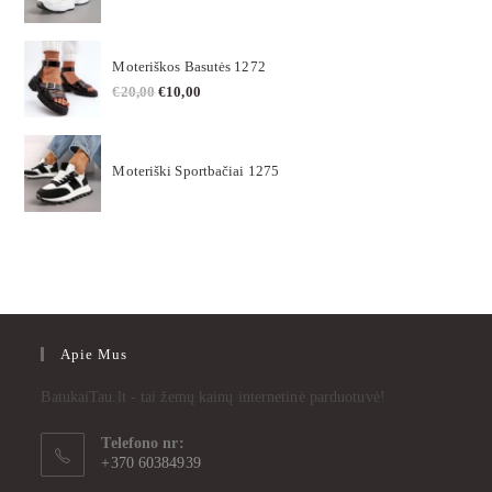
Moteriškos Basutės 1272
€
20,00
€
10,00
Moteriški Sportbačiai 1275
Apie Mus
BatukaiTau.lt - tai žemų kainų internetinė parduotuvė!
Telefono nr:
+370 60384939