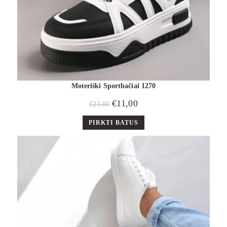
Moteriški Sportbačiai 1270
€
11,00
€
23,00
PIRKTI BATUS