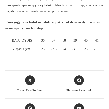
pasvajosite apie naują porą batukų. Mes būsime pirmieji, apie kuriuos
pagalvosite ir kur rasite viską ko jums reikia.
Prieš įsigydami batukus, atidžiai patikrinkite savo dydį žemiau
esančioje dydžių lentelėje
BATŲ DYDIS
36
37
38
39
40
41
Vitpadis (cm)
23
23.5
24
24.5
25
25.5
Tweet This Product
Share on Facebook