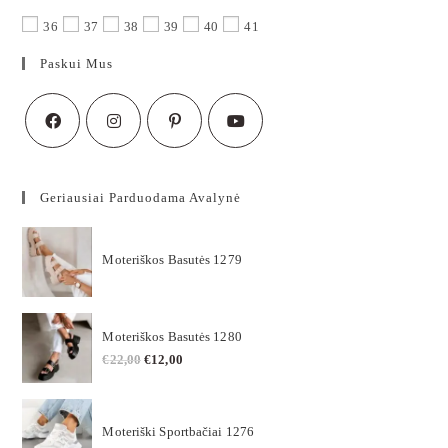
36
37
38
39
40
41
Paskui Mus
Geriausiai Parduodama Avalynė
Moteriškos Basutės 1279
Moteriškos Basutės 1280
€
22,00
€
12,00
Moteriški Sportbačiai 1276