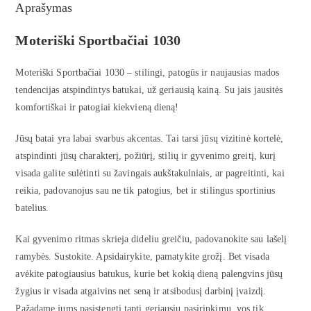
Aprašymas
Moteriški Sportbačiai 1030
Moteriški Sportbačiai 1030 – stilingi, patogūs ir naujausias mados
tendencijas atspindintys batukai, už geriausią kainą. Su jais jausitės
komfortiškai ir patogiai kiekvieną dieną!
Jūsų batai yra labai svarbus akcentas. Tai tarsi jūsų vizitinė kortelė,
atspindinti jūsų charakterį, požiūrį, stilių ir gyvenimo greitį, kurį
visada galite sulėtinti su žavingais aukštakulniais, ar pagreitinti, kai
reikia, padovanojus sau ne tik patogius, bet ir stilingus sportinius
batelius.
Kai gyvenimo ritmas skrieja dideliu greičiu, padovanokite sau lašelį
ramybės. Sustokite. Apsidairykite, pamatykite grožį. Bet visada
avėkite patogiausius batukus, kurie bet kokią dieną palengvins jūsų
žygius ir visada atgaivins net seną ir atsibodusį darbinį įvaizdį.
Pažadame jums pasistengti tapti geriausiu pasirinkimu, vos tik