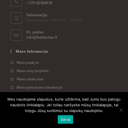
+370 60384939
Informacija:
Individualios Veiklos Nr.: 753905
El. paštas:
info@batukaitau.lt
Mano Informacija
Mano paskyra
Mano norų krepšelis
Mano užsakymai
Mano pristatymo informacija
Mes naudojame slapukus, kurie užtikrina, kad Jums bus patogu
Informacija
naudotis tinklalapiu. Jei toliau naršysite mūsų tinklalapyje, tai
tolygu Jūsų sutikimui su slapukų naudojimu.
Apie mus
Gerai
Susisiekite su mumis