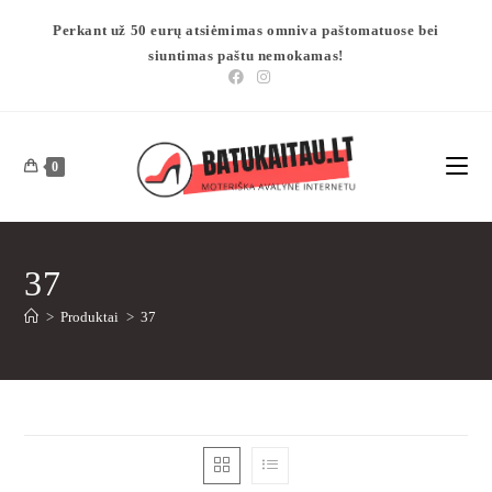
Perkant už 50 eurų atsiėmimas omniva paštomatuose bei
siuntimas paštu nemokamas!
0
37
>
Produktai
>
37