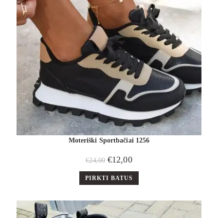
Moteriški Sportbačiai 1256
€
12,00
€
24,00
PIRKTI BATUS