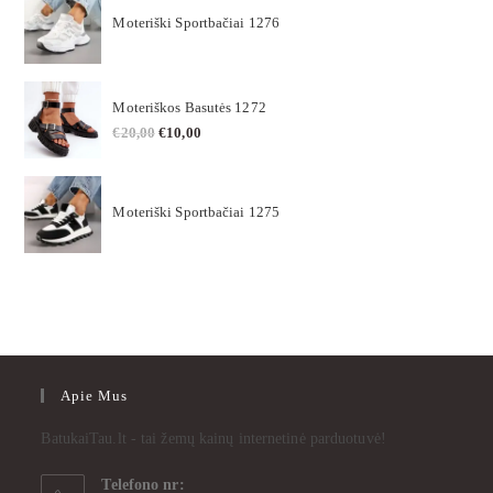
Moteriški Sportbačiai 1276
Moteriškos Basutės 1272
€
20,00
€
10,00
Moteriški Sportbačiai 1275
Apie Mus
BatukaiTau.lt - tai žemų kainų internetinė parduotuvė!
Telefono nr: