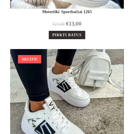
Moteriški Sportbačiai 1265
€
13,00
€
23,00
PIRKTI BATUS
AKCIJA!