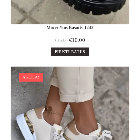
Moteriškos Basutės 1245
€
10,00
€
15,00
PIRKTI BATUS
AKCIJA!