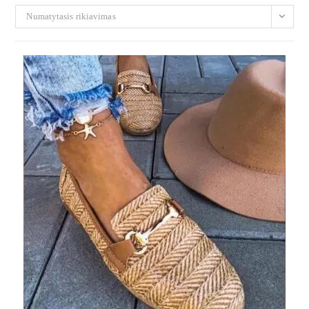
Numatytasis rikiavimas