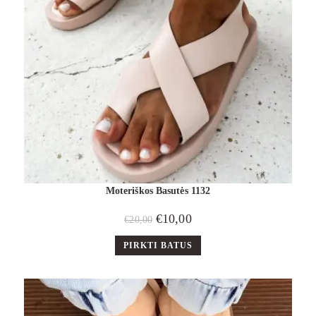
Moteriškos Basutės 1132
€
10,00
€
20,00
PIRKTI BATUS