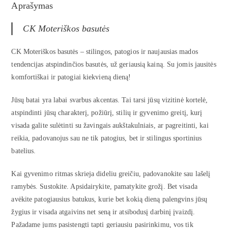
Aprašymas
CK Moteriškos basutės
CK Moteriškos basutės – stilingos, patogios ir naujausias mados
tendencijas atspindinčios basutės, už geriausią kainą. Su jomis jausitės
komfortiškai ir patogiai kiekvieną dieną!
Jūsų batai yra labai svarbus akcentas. Tai tarsi jūsų vizitinė kortelė,
atspindinti jūsų charakterį, požiūrį, stilių ir gyvenimo greitį, kurį
visada galite sulėtinti su žavingais aukštakulniais, ar pagreitinti, kai
reikia, padovanojus sau ne tik patogius, bet ir stilingus sportinius
batelius.
Kai gyvenimo ritmas skrieja dideliu greičiu, padovanokite sau lašelį
ramybės. Sustokite. Apsidairykite, pamatykite grožį. Bet visada
avėkite patogiausius batukus, kurie bet kokią dieną palengvins jūsų
žygius ir visada atgaivins net seną ir atsibodusį darbinį įvaizdį.
Pažadame jums pasistengti tapti geriausiu pasirinkimu, vos tik