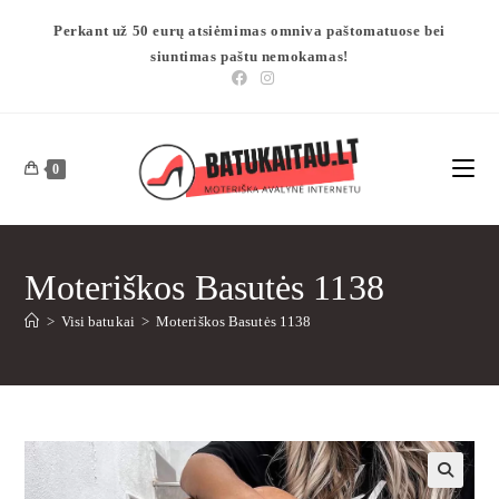
Perkant už 50 eurų atsiėmimas omniva paštomatuose bei
siuntimas paštu nemokamas!
0
Moteriškos Basutės 1138
>
Visi batukai
>
Moteriškos Basutės 1138