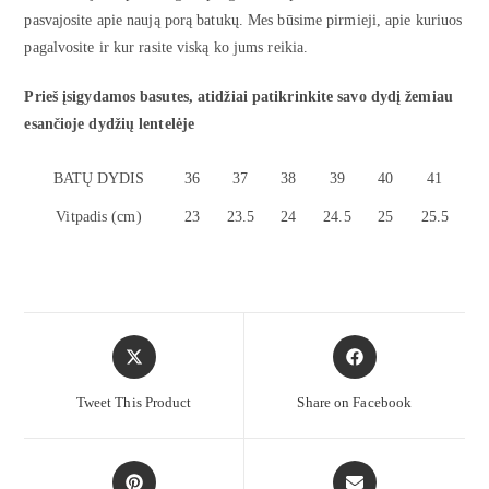
pasvajosite apie naują porą batukų. Mes būsime pirmieji, apie kuriuos
pagalvosite ir kur rasite viską ko jums reikia.
Prieš įsigydamos basutes, atidžiai patikrinkite savo dydį žemiau
esančioje dydžių lentelėje
BATŲ DYDIS
36
37
38
39
40
41
Vitpadis (cm)
23
23.5
24
24.5
25
25.5
Tweet This Product
Share on Facebook