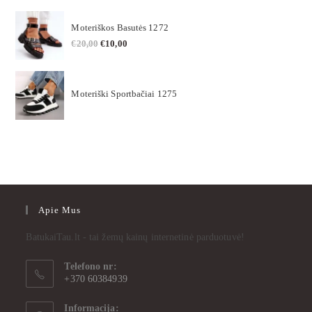
Moteriškos Basutės 1272
€
20,00
€
10,00
Moteriški Sportbačiai 1275
Apie Mus
BatukaiTau.lt - tai žemų kainų internetinė parduotuvė!
Telefono nr:
+370 60384939
Informacija: