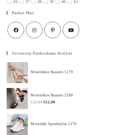
36
37
38
39
40
41
Paskui Mus
Geriausiai Parduodama Avalynė
Moteriškos Basutės 1279
Moteriškos Basutės 1280
€
22,00
€
12,00
Moteriški Sportbačiai 1276