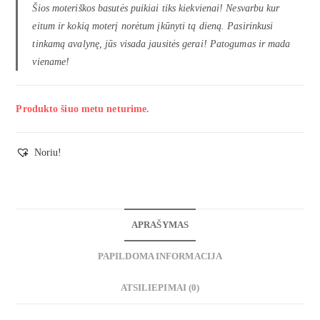
Šios moteriškos basutės puikiai tiks kiekvienai! Nesvarbu kur
eitum ir kokią moterį norėtum įkūnyti tą dieną. Pasirinkusi
tinkamą avalynę, jūs visada jausitės gerai! Patogumas ir mada
viename!
Produkto šiuo metu neturime.
Noriu!
APRAŠYMAS
PAPILDOMA INFORMACIJA
ATSILIEPIMAI (0)