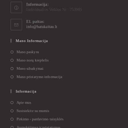
Informacija:
Individualios Veiklos Nr.: 753905
El. paštas:
info@batukaitau.lt
Mano Informacija
Mano paskyra
Mano norų krepšelis
Mano užsakymai
Mano pristatymo informacija
Informacija
Apie mus
Susisiekite su mumis
Pirkimo - pardavimo taisyklės
Apmokėjimas ir pristatymas