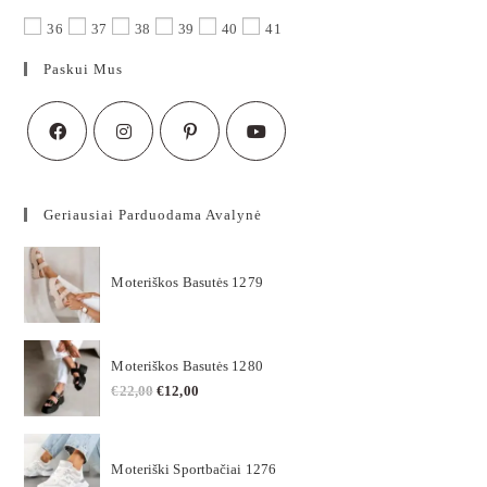
36
37
38
39
40
41
Paskui Mus
Geriausiai Parduodama Avalynė
Moteriškos Basutės 1279
Moteriškos Basutės 1280
€
22,00
€
12,00
Moteriški Sportbačiai 1276