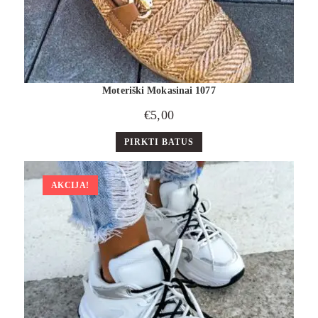
Moteriški Mokasinai 1077
€
5,00
PIRKTI BATUS
AKCIJA!