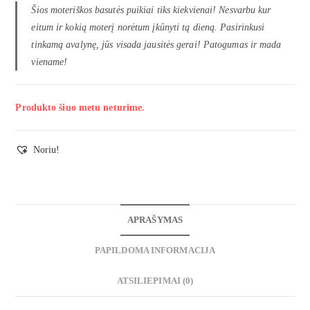
Šios moteriškos basutės puikiai tiks kiekvienai! Nesvarbu kur
eitum ir kokią moterį norėtum įkūnyti tą dieną. Pasirinkusi
tinkamą avalynę, jūs visada jausitės gerai! Patogumas ir mada
viename!
Produkto šiuo metu neturime.
Noriu!
APRAŠYMAS
PAPILDOMA INFORMACIJA
ATSILIEPIMAI (0)