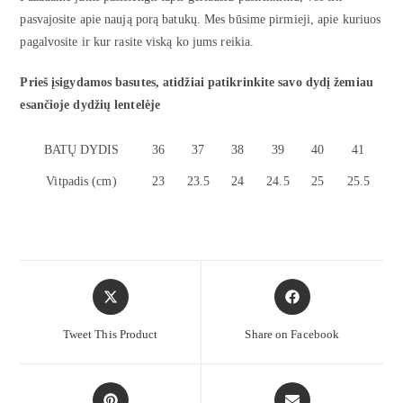
pasvajosite apie naują porą batukų. Mes būsime pirmieji, apie kuriuos
pagalvosite ir kur rasite viską ko jums reikia.
Prieš įsigydamos basutes, atidžiai patikrinkite savo dydį žemiau
esančioje dydžių lentelėje
BATŲ DYDIS
36
37
38
39
40
41
Vitpadis (cm)
23
23.5
24
24.5
25
25.5
Tweet This Product
Share on Facebook