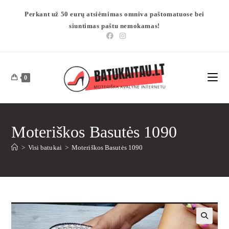
Perkant už 50 eurų atsiėmimas omniva paštomatuose bei
siuntimas paštu nemokamas!
0
Moteriškos Basutės 1090
>
Visi batukai
>
Moteriškos Basutės 1090