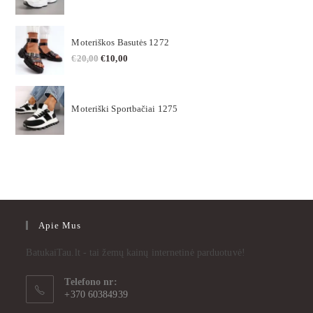
Moteriškos Basutės 1272
€
20,00
€
10,00
Moteriški Sportbačiai 1275
Apie Mus
BatukaiTau.lt - tai žemų kainų internetinė parduotuvė!
Telefono nr:
+370 60384939