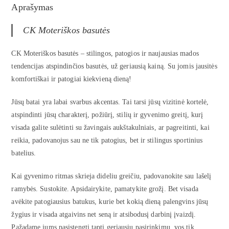
Aprašymas
CK Moteriškos basutės
CK Moteriškos basutės – stilingos, patogios ir naujausias mados
tendencijas atspindinčios basutės, už geriausią kainą. Su jomis jausitės
komfortiškai ir patogiai kiekvieną dieną!
Jūsų batai yra labai svarbus akcentas. Tai tarsi jūsų vizitinė kortelė,
atspindinti jūsų charakterį, požiūrį, stilių ir gyvenimo greitį, kurį
visada galite sulėtinti su žavingais aukštakulniais, ar pagreitinti, kai
reikia, padovanojus sau ne tik patogius, bet ir stilingus sportinius
batelius.
Kai gyvenimo ritmas skrieja dideliu greičiu, padovanokite sau lašelį
ramybės. Sustokite. Apsidairykite, pamatykite grožį. Bet visada
avėkite patogiausius batukus, kurie bet kokią dieną palengvins jūsų
žygius ir visada atgaivins net seną ir atsibodusį darbinį įvaizdį.
Pažadame jums pasistengti tapti geriausiu pasirinkimu, vos tik