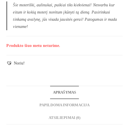
Šie moteriški, aulinukai, puikiai tiks kiekvienai! Nesvarbu kur
eitum ir kokią moterį norėtum įkūnyti tą dieną. Pasirinkusi
tinkamą avalynę, jūs visada jausitės gerai! Patogumas ir mada
viename!
Produkto šiuo metu neturime.
Noriu!
APRAŠYMAS
PAPILDOMA INFORMACIJA
ATSILIEPIMAI (0)