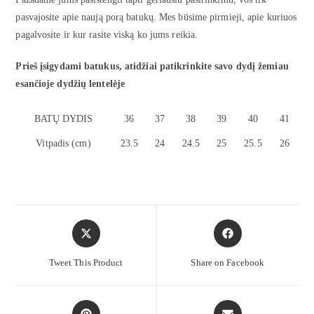
pasvajosite apie naują porą batukų. Mes būsime pirmieji, apie kuriuos
pagalvosite ir kur rasite viską ko jums reikia.
Prieš įsigydami batukus, atidžiai patikrinkite savo dydį žemiau
esančioje dydžių lentelėje
BATŲ DYDIS
36
37
38
39
40
41
Vitpadis (cm)
23.5
24
24.5
25
25.5
26
Tweet This Product
Share on Facebook