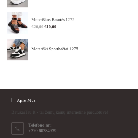
Moteriškos Basutės 1272
€
20,00
€
10,00
Moteriški Sportbačiai 1275
Apie Mus
BatukaiTau.lt - tai žemų kainų internetinė parduotuvė!
Telefono nr:
+370 60384939