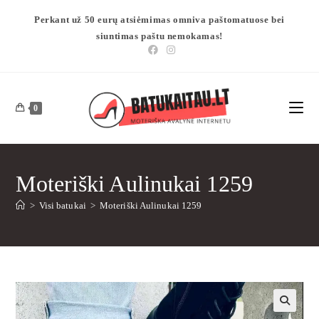
Perkant už 50 eurų atsiėmimas omniva paštomatuose bei
siuntimas paštu nemokamas!
0
Moteriški Aulinukai 1259
>
Visi batukai
>
Moteriški Aulinukai 1259