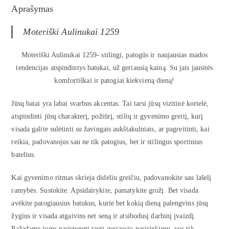
Aprašymas
Moteriški Aulinukai 1259
Moteriški Aulinukai 1259- stilingi, patogūs ir naujausias mados
tendencijas atspindintys batukai, už geriausią kainą. Su jais jausitės
komfortiškai ir patogiai kiekvieną dieną!
Jūsų batai yra labai svarbus akcentas. Tai tarsi jūsų vizitinė kortelė,
atspindinti jūsų charakterį, požiūrį, stilių ir gyvenimo greitį, kurį
visada galite sulėtinti su žavingais aukštakulniais, ar pagreitinti, kai
reikia, padovanojus sau ne tik patogius, bet ir stilingus sportinius
batelius.
Kai gyvenimo ritmas skrieja dideliu greičiu, padovanokite sau lašelį
ramybės. Sustokite. Apsidairykite, pamatykite grožį. Bet visada
avėkite patogiausius batukus, kurie bet kokią dieną palengvins jūsų
žygius ir visada atgaivins net seną ir atsibodusį darbinį įvaizdį.
Pažadame jums pasistengti tapti geriausiu pasirinkimu, vos tik