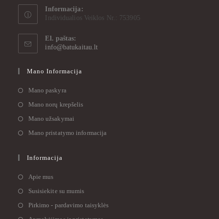
Informacija:
Individualios Veiklos Nr.: 753905
El. paštas:
info@batukaitau.lt
Mano Informacija
Mano paskyra
Mano norų krepšelis
Mano užsakymai
Mano pristatymo informacija
Informacija
Apie mus
Susisiekite su mumis
Pirkimo - pardavimo taisyklės