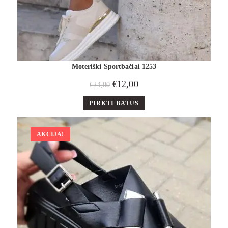
Moteriški Sportbačiai 1253
€
12,00
€
24,00
PIRKTI BATUS
AKCIJA!