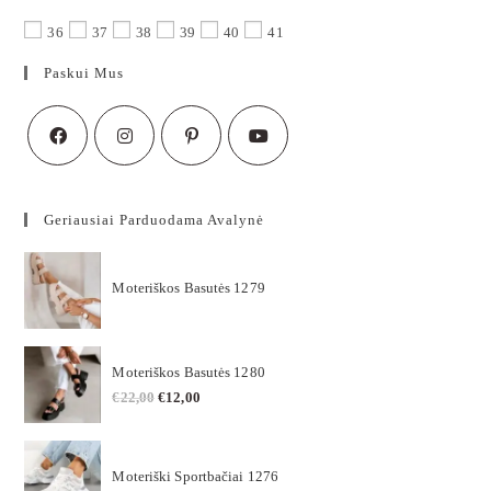
36
37
38
39
40
41
Paskui Mus
Geriausiai Parduodama Avalynė
Moteriškos Basutės 1279
Moteriškos Basutės 1280
€
22,00
€
12,00
Moteriški Sportbačiai 1276