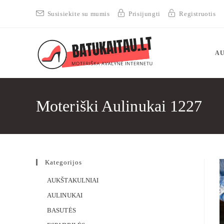
Susisiekite su mumis
Prisijungti
Registruotis
AU
Moteriški Aulinukai 1227
Kategorijos
AUKŠTAKULNIAI
AULINUKAI
BASUTĖS