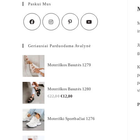
Paskui Mus
M
i
J
Geriausiai Parduodama Avalynė
g
Moteriškos Basutės 1279
K
p
p
Moteriškos Basutės 1280
v
€
22,00
€
12,00
P
Moteriški Sportbačiai 1276