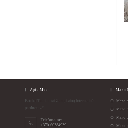
Apie Mus
Mano I
BatukaiTau.lt - tai žemų kainų internetinė
Mano p
parduotuvė!
Mano n
Mano u
Telefono nr:
+370 60384939
Mano p