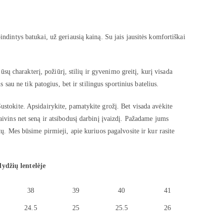
indintys batukai, už geriausią kainą. Su jais jausitės komfortiškai
jūsų charakterį, požiūrį, stilių ir gyvenimo greitį, kurį visada
s sau ne tik patogius, bet ir stilingus sportinius batelius.
ustokite. Apsidairykite, pamatykite grožį. Bet visada avėkite
aivins net seną ir atsibodusį darbinį įvaizdį. Pažadame jums
kų. Mes būsime pirmieji, apie kuriuos pagalvosite ir kur rasite
dydžių lentelėje
38
39
40
41
24.5
25
25.5
26