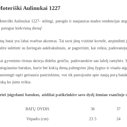
Moteriški Aulinukai 1227
oteriški Aulinukai 1227- stilingi, patogūs ir naujausias mados tendencijas atsp
r patogiai kiekvieną dieną!
ūsų batai yra labai svarbus akcentas. Tai tarsi jūsų vizitinė kortelė, atspindinti 
alite sulėtinti su žavingais aukštakulniais, ar pagreitinti, kai reikia, padovanoju
ai gyvenimo ritmas skrieja dideliu greičiu, padovanokite sau lašelį ramybės. S
atogiausius batukus, kurie bet kokią dieną palengvins jūsų žygius ir visada atg
asistengti tapti geriausiu pasirinkimu, vos tik pasvajosite apie naują porą batu
iską ko jums reikia.
rieš įsigydami batukus, atidžiai patikrinkite savo dydį žemiau esančioje 
BATŲ DYDIS
36
37
Vitpadis (cm)
23.5
24