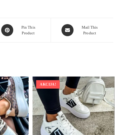
Pin This
Mail This
Product
Product
AKCIJA!