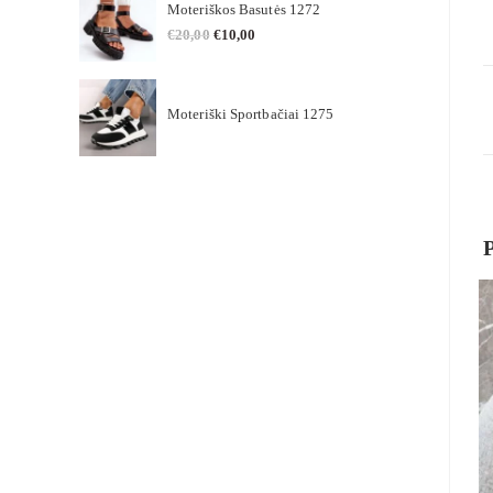
Moteriškos Basutės 1272
€
20,00
€
10,00
Moteriški Sportbačiai 1275