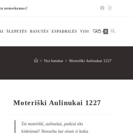
štu nemokamas!
AI
ŠLEPETĖS
BASUTĖS
ESPADRILĖS
VISI
0
>
Visi batukai
>
Moteriški Aulinukai 1227
Moteriški Aulinukai 1227
Šie moteriški, aulinukai, puikiai tiks
kiekvienai! Nesvarbu kur eitum ir kokią