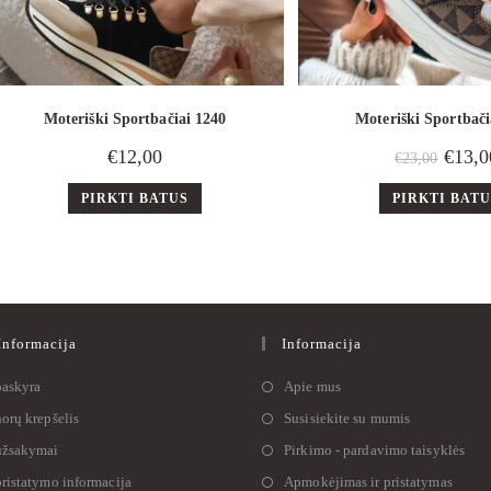
Moteriški Sportbačiai 1240
Moteriški Sportbači
€
12,00
€
13,0
€
23,00
PIRKTI BATUS
PIRKTI BAT
nformacija
Informacija
askyra
Apie mus
orų krepšelis
Susisiekite su mumis
žsakymai
Pirkimo - pardavimo taisyklės
ristatymo informacija
Apmokėjimas ir pristatymas