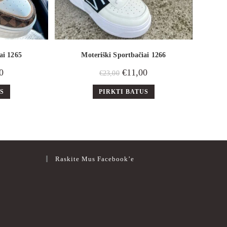
ai 1265
Moteriški Sportbačiai 1266
0
€
11,00
€
23,00
US
PIRKTI BATUS
Raskite Mus Facebook’e