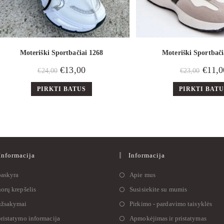
Moteriški Sportbačiai 1268
Moteriški Sportbači
€
13,00
€
11,0
€
24,00
€
23,00
PIRKTI BATUS
PIRKTI BAT
nformacija
Informacija
askyra
Apie mus
orų krepšelis
Susisiekite su mumis
žsakymai
Pirkimo - pardavimo taisyklės
ristatymo informacija
Apmokėjimas ir pristatymas