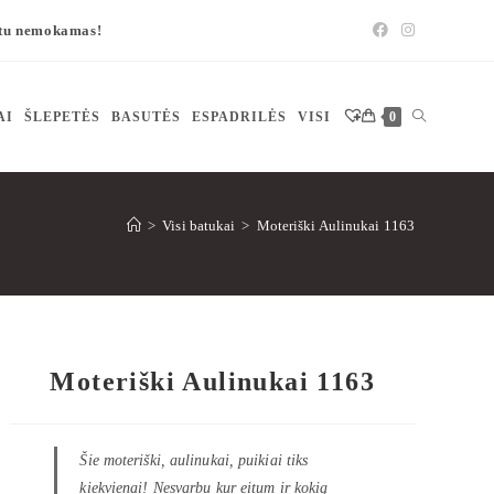
štu nemokamas!
AI
ŠLEPETĖS
BASUTĖS
ESPADRILĖS
VISI
0
>
Visi batukai
>
Moteriški Aulinukai 1163
Moteriški Aulinukai 1163
Šie moteriški, aulinukai, puikiai tiks
kiekvienai! Nesvarbu kur eitum ir kokią