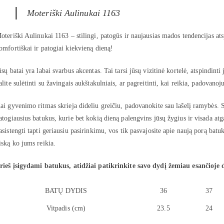
Moteriški Aulinukai 1163
oteriški Aulinukai 1163 – stilingi, patogūs ir naujausias mados tendencijas atsp
omfortiškai ir patogiai kiekvieną dieną!
ūsų batai yra labai svarbus akcentas. Tai tarsi jūsų vizitinė kortelė, atspindinti 
alite sulėtinti su žavingais aukštakulniais, ar pagreitinti, kai reikia, padovanoju
ai gyvenimo ritmas skrieja dideliu greičiu, padovanokite sau lašelį ramybės. S
atogiausius batukus, kurie bet kokią dieną palengvins jūsų žygius ir visada atg
asistengti tapti geriausiu pasirinkimu, vos tik pasvajosite apie naują porą batu
iską ko jums reikia.
rieš įsigydami batukus, atidžiai patikrinkite savo dydį žemiau esančioje 
BATŲ DYDIS
36
37
Vitpadis (cm)
23.5
24