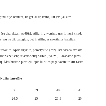
indintys batukai, už geriausią kainą. Su jais jausitės
jūsų charakterį, požiūrį, stilių ir gyvenimo greitį, kurį visada
s sau ne tik patogius, bet ir stilingus sportinius batelius.
ustokite. Apsidairykite, pamatykite grožį. Bet visada avėkite
aivins net seną ir atsibodusį darbinį įvaizdį. Pažadame jums
kų. Mes būsime pirmieji, apie kuriuos pagalvosite ir kur rasite
dydžių lentelėje
38
39
40
41
24.5
25
25.5
26