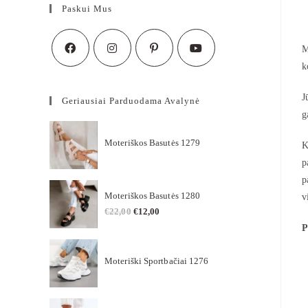
Paskui Mus
M
k
J
Geriausiai Parduodama Avalynė
g
Moteriškos Basutės 1279
K
p
p
Moteriškos Basutės 1280
v
€
22,00
€
12,00
P
Moteriški Sportbačiai 1276