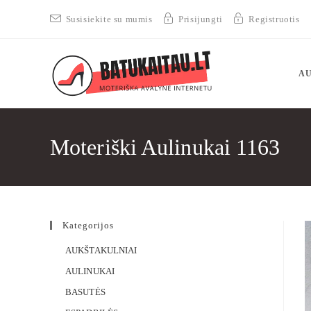
Susisiekite su mumis
Prisijungti
Registruotis
AU
Moteriški Aulinukai 1163
Kategorijos
AUKŠTAKULNIAI
AULINUKAI
BASUTĖS