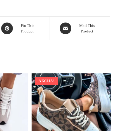
Pin This
Mail This
Product
Product
AKCIJA!