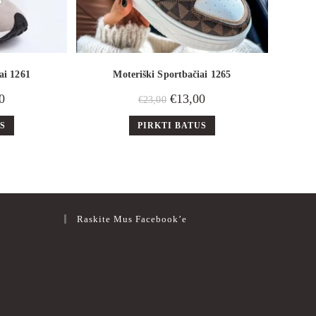
ai 1261
Moteriški Sportbačiai 1265
0
€
13,00
€
23,00
US
PIRKTI BATUS
Raskite Mus Facebook’e