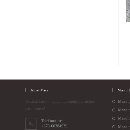
Apie Mus
Mano I
BatukaiTau.lt - tai žemų kainų internetinė
Mano p
parduotuvė!
Mano n
Mano u
Telefono nr:
+370 60384939
Mano p