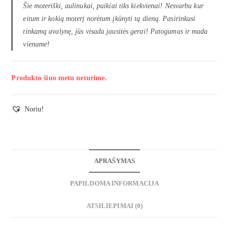
Šie moteriški, aulinukai, puikiai tiks kiekvienai! Nesvarbu kur
eitum ir kokią moterį norėtum įkūnyti tą dieną. Pasirinkusi
tinkamą avalynę, jūs visada jausitės gerai! Patogumas ir mada
viename!
Produkto šiuo metu neturime.
Noriu!
APRAŠYMAS
PAPILDOMA INFORMACIJA
ATSILIEPIMAI (0)