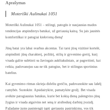
Aprašymas
Moteriški Aulinukai 1051
Moteriški Aulinukai 1051 – stilingi, patogūs ir naujausias mados
tendencijas atspindintys batukai, už geriausią kainą. Su jais jausitės
komfortiškai ir patogiai kiekvieną dieną!
Jūsų batai yra labai svarbus akcentas. Tai tarsi jūsų vizitinė kortelė,
atspindinti jūsų charakterį, požiūrį, stilių ir gyvenimo greitį, kurį
visada galite sulėtinti su žavingais aukštakulniais, ar pagreitinti, kai
reikia, padovanojus sau ne tik patogius, bet ir stilingus sportinius
batelius.
Kai gyvenimo ritmas skrieja dideliu greičiu, padovanokite sau lašelį
ramybės. Sustokite. Apsidairykite, pamatykite grožį. Bet visada
avėkite patogiausius batukus, kurie bet kokią dieną palengvins jūsų
žygius ir visada atgaivins net seną ir atsibodusį darbinį įvaizdį.
Pažadame jums pasistengti tapti geriausiu pasirinkimu, vos tik