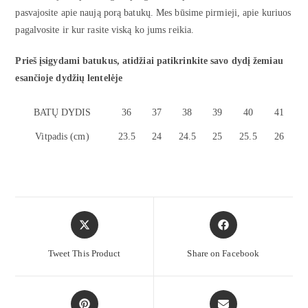
pasvajosite apie naują porą batukų. Mes būsime pirmieji, apie kuriuos
pagalvosite ir kur rasite viską ko jums reikia.
Prieš įsigydami batukus, atidžiai patikrinkite savo dydį žemiau
esančioje dydžių lentelėje
BATŲ DYDIS
36
37
38
39
40
41
Vitpadis (cm)
23.5
24
24.5
25
25.5
26
Tweet This Product
Share on Facebook