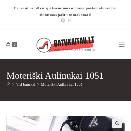
Perkant už 50 eurų atsiėmimas omniva paštomatuose bei
siuntimas paštu nemokamas!
0
Moteriški Aulinukai 1051
>
Visi batukai
>
Moteriški Aulinukai 1051