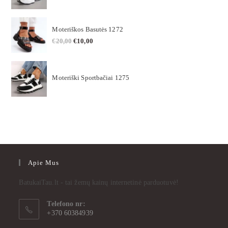
Moteriškos Basutės 1272
€
20,00
€
10,00
Moteriški Sportbačiai 1275
Apie Mus
BatukaiTau.lt - tai žemų kainų internetinė parduotuvė!
Telefono nr:
+370 60384939