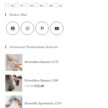
36
37
38
39
40
41
Paskui Mus
Geriausiai Parduodama Avalynė
Moteriškos Basutės 1279
Moteriškos Basutės 1280
€
22,00
€
12,00
Moteriški Sportbačiai 1276