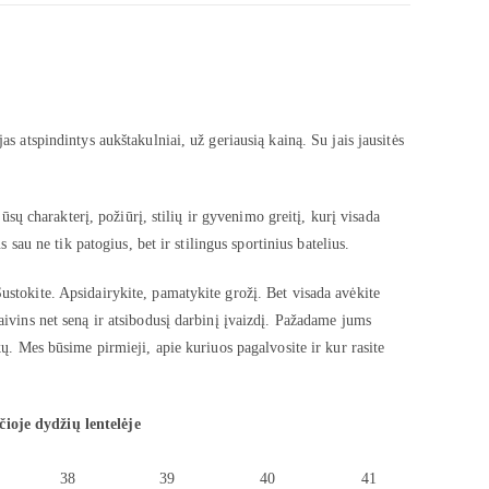
as atspindintys aukštakulniai, už geriausią kainą. Su jais jausitės
jūsų charakterį, požiūrį, stilių ir gyvenimo greitį, kurį visada
s sau ne tik patogius, bet ir stilingus sportinius batelius.
ustokite. Apsidairykite, pamatykite grožį. Bet visada avėkite
aivins net seną ir atsibodusį darbinį įvaizdį. Pažadame jums
kų. Mes būsime pirmieji, apie kuriuos pagalvosite ir kur rasite
čioje dydžių lentelėje
38
39
40
41