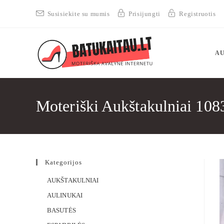
Susisiekite su mumis
Prisijungti
Registruotis
AU
Moteriški Aukštakulniai 108
Kategorijos
AUKŠTAKULNIAI
AULINUKAI
BASUTĖS