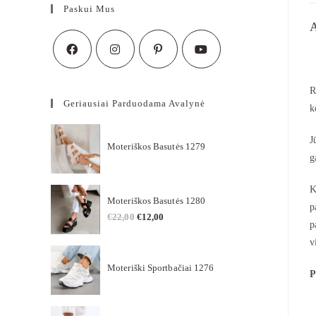
Paskui Mus
R
Geriausiai Parduodama Avalynė
k
J
Moteriškos Basutės 1279
g
K
Moteriškos Basutės 1280
p
€
22,00
€
12,00
p
v
Moteriški Sportbačiai 1276
P