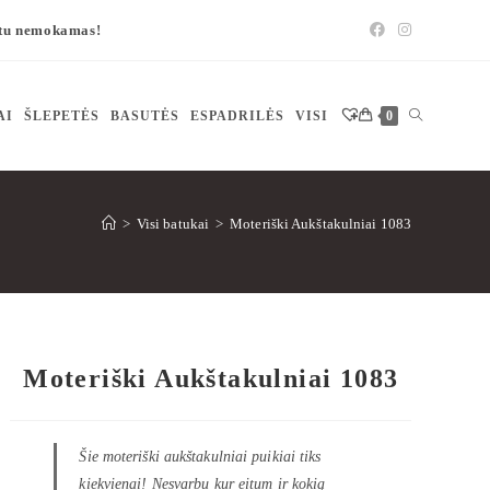
štu nemokamas!
AI
ŠLEPETĖS
BASUTĖS
ESPADRILĖS
VISI
0
>
Visi batukai
>
Moteriški Aukštakulniai 1083
Moteriški Aukštakulniai 1083
Šie moteriški aukštakulniai puikiai tiks
kiekvienai! Nesvarbu kur eitum ir kokią