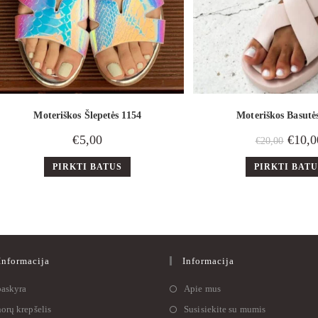
Moteriškos Šlepetės 1154
Moteriškos Basutė
€
5,00
€
10,0
€
20,00
PIRKTI BATUS
PIRKTI BAT
nformacija
Informacija
askyra
Apie mus
orų krepšelis
Susisiekite su mumis