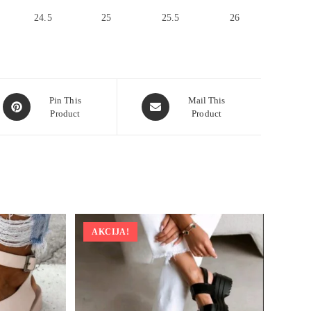
24.5
25
25.5
26
Pin This
Mail This
Product
Product
AKCIJA!