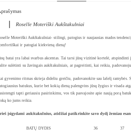
Aprašymas
Roselle Moteriški Aukštakulniai
oselle Moteriški Aukštakulniai- stilingi, patogius ir naujausias mados tendencij
omfortiškai ir patogiai kiekvieną dieną!
ūsų batai yra labai svarbus akcentas. Tai tarsi jūsų vizitinė kortelė, atspindinti 
alite sulėtinti su žavingais aukštakulniais, ar pagreitinti, kai reikia, padovanoju
ai gyvenimo ritmas skrieja dideliu greičiu, padovanokite sau lašelį ramybės. S
atogiausius batukus, kurie bet kokią dieną palengvins jūsų žygius ir visada atg
asistengti tapti geriausiu pasirinkimu, vos tik pasvajosite apie naują porą batu
iską ko jums reikia.
rieš įsigydami aukštakulnius, atidžiai patikrinkite savo dydį žemiau esan
BATŲ DYDIS
36
37