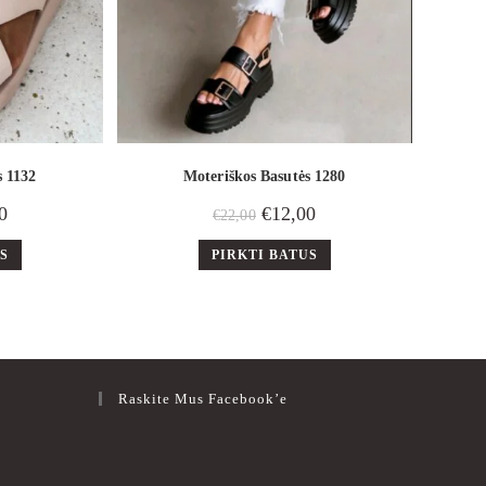
s 1132
Moteriškos Basutės 1280
0
€
12,00
€
22,00
US
PIRKTI BATUS
Raskite Mus Facebook’e