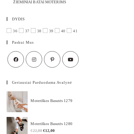
ŽIEMINIAI BATAI MOTERIMS
DYDIS
36
37
38
39
40
41
Paskui Mus
Geriausiai Parduodama Avalynė
Moteriškos Basutės 1279
Moteriškos Basutės 1280
€
22,00
€
12,00