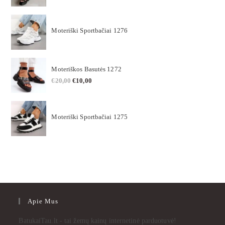
Moteriški Sportbačiai 1276
Moteriškos Basutės 1272
€
20,00
€
10,00
Moteriški Sportbačiai 1275
Apie Mus
BatukaiTau.lt - tai žemų kainų internetinė parduotuvė!