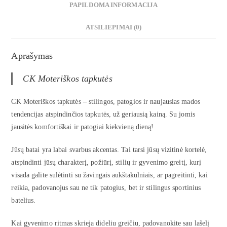
PAPILDOMA INFORMACIJA
ATSILIEPIMAI (0)
Aprašymas
CK Moteriškos tapkutės
CK Moteriškos tapkutės – stilingos, patogios ir naujausias mados
tendencijas atspindinčios tapkutės, už geriausią kainą. Su jomis
jausitės komfortiškai ir patogiai kiekvieną dieną!
Jūsų batai yra labai svarbus akcentas. Tai tarsi jūsų vizitinė kortelė,
atspindinti jūsų charakterį, požiūrį, stilių ir gyvenimo greitį, kurį
visada galite sulėtinti su žavingais aukštakulniais, ar pagreitinti, kai
reikia, padovanojus sau ne tik patogius, bet ir stilingus sportinius
batelius.
Kai gyvenimo ritmas skrieja dideliu greičiu, padovanokite sau lašelį