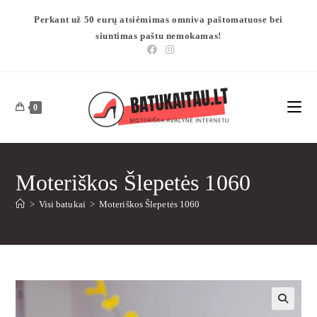
Perkant už 50 eurų atsiėmimas omniva paštomatuose bei
siuntimas paštu nemokamas!
0
Moteriškos Šlepetės 1060
>
Visi batukai
>
Moteriškos Šlepetės 1060