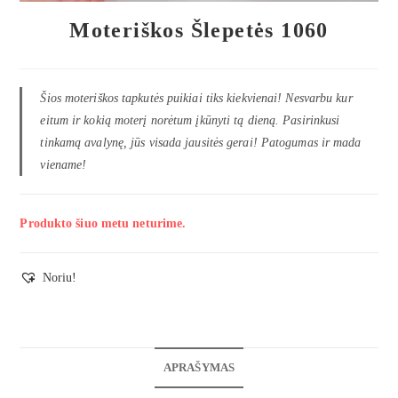
Moteriškos Šlepetės 1060
Šios moteriškos tapkutės puikiai tiks kiekvienai! Nesvarbu kur
eitum ir kokią moterį norėtum įkūnyti tą dieną. Pasirinkusi
tinkamą avalynę, jūs visada jausitės gerai! Patogumas ir mada
viename!
Produkto šiuo metu neturime.
Noriu!
APRAŠYMAS