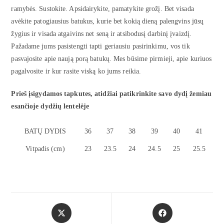
ramybės. Sustokite. Apsidairykite, pamatykite grožį. Bet visada
avėkite patogiausius batukus, kurie bet kokią dieną palengvins jūsų
žygius ir visada atgaivins net seną ir atsibodusį darbinį įvaizdį.
Pažadame jums pasistengti tapti geriausiu pasirinkimu, vos tik
pasvajosite apie naują porą batukų. Mes būsime pirmieji, apie kuriuos
pagalvosite ir kur rasite viską ko jums reikia.
Prieš įsigydamos tapkutes, atidžiai patikrinkite savo dydį žemiau
esančioje dydžių lentelėje
BATŲ DYDIS
36
37
38
39
40
41
Vitpadis (cm)
23
23.5
24
24.5
25
25.5