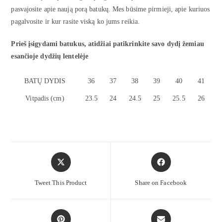
pasvajosite apie naują porą batukų. Mes būsime pirmieji, apie kuriuos
pagalvosite ir kur rasite viską ko jums reikia.
Prieš įsigydami batukus, atidžiai patikrinkite savo dydį žemiau
esančioje dydžių lentelėje
BATŲ DYDIS
36
37
38
39
40
41
Vitpadis (cm)
23.5
24
24.5
25
25.5
26
Tweet This Product
Share on Facebook