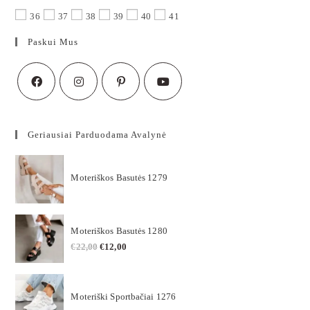
36
37
38
39
40
41
Paskui Mus
Geriausiai Parduodama Avalynė
Moteriškos Basutės 1279
Moteriškos Basutės 1280
€
22,00
€
12,00
Moteriški Sportbačiai 1276