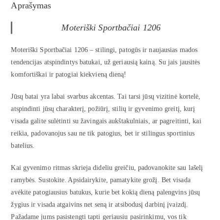
Aprašymas
Moteriški Sportbačiai 1206
Moteriški Sportbačiai 1206 – stilingi, patogūs ir naujausias mados
tendencijas atspindintys batukai, už geriausią kainą. Su jais jausitės
komfortiškai ir patogiai kiekvieną dieną!
Jūsų batai yra labai svarbus akcentas. Tai tarsi jūsų vizitinė kortelė,
atspindinti jūsų charakterį, požiūrį, stilių ir gyvenimo greitį, kurį
visada galite sulėtinti su žavingais aukštakulniais, ar pagreitinti, kai
reikia, padovanojus sau ne tik patogius, bet ir stilingus sportinius
batelius.
Kai gyvenimo ritmas skrieja dideliu greičiu, padovanokite sau lašelį
ramybės. Sustokite. Apsidairykite, pamatykite grožį. Bet visada
avėkite patogiausius batukus, kurie bet kokią dieną palengvins jūsų
žygius ir visada atgaivins net seną ir atsibodusį darbinį įvaizdį.
Pažadame jums pasistengti tapti geriausiu pasirinkimu, vos tik