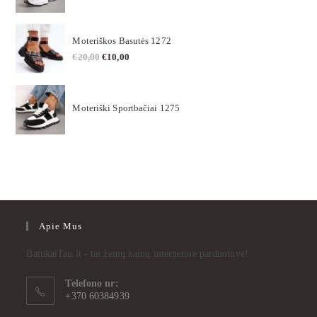
Moteriškos Basutės 1272
€
20,00
€
10,00
Moteriški Sportbačiai 1275
Apie Mus
BatukaiTau.lt - tai žemų kainų internetinė parduotuvė!
Telefono nr:
+370 60384939