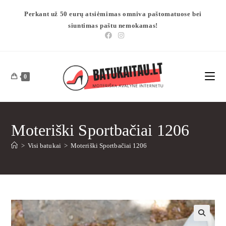
Perkant už 50 eurų atsiėmimas omniva paštomatuose bei
siuntimas paštu nemokamas!
0
Moteriški Sportbačiai 1206
>
Visi batukai
>
Moteriški Sportbačiai 1206