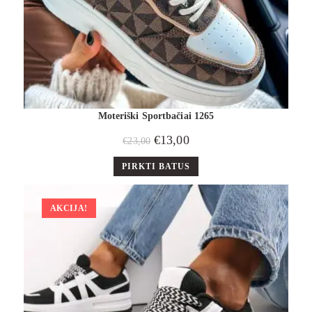
Moteriški Sportbačiai 1265
€
13,00
€
23,00
PIRKTI BATUS
AKCIJA!