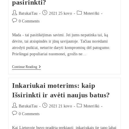
pasirinkti?
BatukaiTau
2021 25 kovo
Moteriški
0 Comments
Mada - tai pasitikėjimas savimi. Jei jums nepatinka tai, ką
dėvite, tai atsispindės ir jūsų savijautoje. Tačiau norėdami
atrodyti puikiai, neturite daryti kompromisų dėl patogumo.
Priešingai populiariai nuomonei, grožis ne…
Continue Reading
Inkariukai moterims: kaip
Išsirinkti ir avėti naujus batus?
BatukaiTau
2021 21 kovo
Moteriški
0 Comments
Kai Lietuvoje buvo pradėta prekiauti inkariukais jie tapo labai