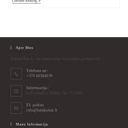
Continue Reading
Apie Mus
BatukaiTau.lt - tai žemų kainų internetinė parduotuvė!
Telefono nr:
+370 60384939
Informacija:
Individualios Veiklos Nr.: 753905
El. paštas:
info@batukaitau.lt
Mano Informacija