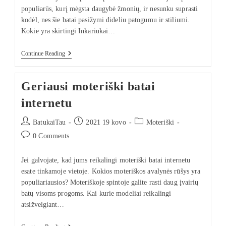
populiarūs, kurį mėgsta daugybė žmonių, ir nesunku suprasti
kodėl, nes šie batai pasižymi dideliu patogumu ir stiliumi.
Kokie yra skirtingi Inkariukai…
Continue Reading
Geriausi moteriški batai
internetu
BatukaiTau
2021 19 kovo
Moteriški
0 Comments
Jei galvojate, kad jums reikalingi moteriški batai internetu
esate tinkamoje vietoje. Kokios moteriškos avalynės rūšys yra
populiariausios? Moteriškoje spintoje galite rasti daug įvairių
batų visoms progoms. Kai kurie modeliai reikalingi
atsižvelgiant…